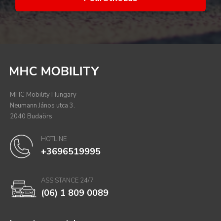
MHC Mobility Hungary
Neumann János utca 3.
2040 Budaörs
HOTLINE
+3696519995
ASSISTANCE 24/7
(06) 1 809 0089