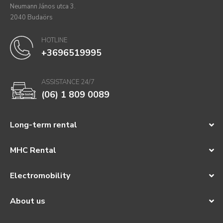
Neumann János utca 3.
2040 Budaörs
HOTLINE
+3696519995
ASSISTANCE 24/7
(06) 1 809 0089
Long-term rental
MHC Rental
Electromobility
About us