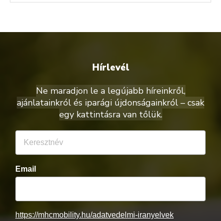
Hírlevél
Ne maradjon le a legújabb híreinkről,
ajánlatainkról és iparági újdonságainkról – csak
egy kattintásra van tőlük.
Email
https://mhcmobility.hu/adatvedelmi-iranyelvek