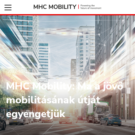
2022-05-13
MHC Mobility: Ma a jövő
mobilitásának útját
egyengetjük