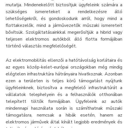
mutatja. Mindenekelőtt biztosítjuk ügyfeleink számára a
szükséges ismereteket a rendelkezésre álló
lehetőségekről, és gondoskodunk arról, hogy mind a
flottakezelők, mind a járművezetők műszaki ismereteit
bővítsük. Szolgáltatásainkkal megerősítjük a hibrid vagy
teljesen elektromos autókból álló flotta formájában
történő választás megfelelőségét.
Az elektromobilitás ellenzői a hatótávolság korlátaira és
az egyes közép-kelet-európai országokban még mindig
elégtelen infrastruktúra hátrányaira hivatkoznak. Azonban
ezen a területen is teljes körű támogatást nyújtunk
ügyfeleinknek, biztosítva a megfelelő infrastruktúrát a
vállalatok telephelyein és a felhasználók otthonában
telepített töltők formájában. Ügyfeleink az autók
mindennapi használata során is számíthatnak műszaki
támogatásra, nemcsak a hibák esetén, hanem az
elektromos járművek által kínált legjobb eredmények és