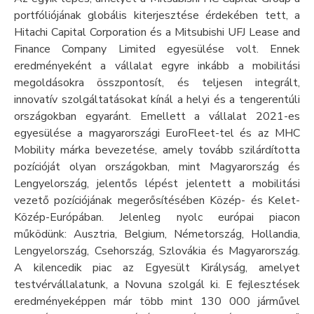
portfóliójának globális kiterjesztése érdekében tett, a
Hitachi Capital Corporation és a Mitsubishi UFJ Lease and
Finance Company Limited egyesülése volt. Ennek
eredményeként a vállalat egyre inkább a mobilitási
megoldásokra összpontosít, és teljesen integrált,
innovatív szolgáltatásokat kínál a helyi és a tengerentúli
országokban egyaránt. Emellett a vállalat 2021-es
egyesülése a magyarországi EuroFleet-tel és az MHC
Mobility márka bevezetése, amely tovább szilárdította
pozícióját olyan országokban, mint Magyarország és
Lengyelország, jelentős lépést jelentett a mobilitási
vezető pozíciójának megerősítésében Közép- és Kelet-
Közép-Európában. Jelenleg nyolc európai piacon
működünk: Ausztria, Belgium, Németország, Hollandia,
Lengyelország, Csehország, Szlovákia és Magyarország.
A kilencedik piac az Egyesült Királyság, amelyet
testvérvállalatunk, a Novuna szolgál ki. E fejlesztések
eredményeképpen már több mint 130 000 járművel