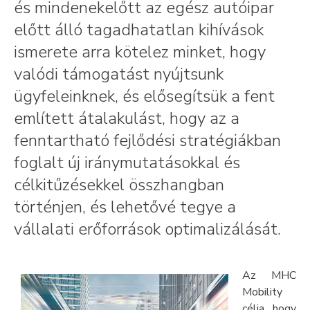
és mindenekelőtt az egész autóipar
előtt álló tagadhatatlan kihívások
ismerete arra kötelez minket, hogy
valódi támogatást nyújtsunk
ügyfeleinknek, és elősegítsük a fent
említett átalakulást, hogy az a
fenntartható fejlődési stratégiákban
foglalt új iránymutatásokkal és
célkitűzésekkel összhangban
történjen, és lehetővé tegye a
vállalati erőforrások optimalizálását.
Az MHC
Mobility
célja, hogy