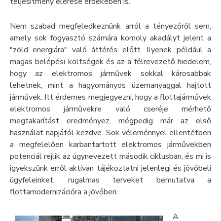
teljesítmény elérése érdekében is.
Nem szabad megfeledkeznünk arról a tényezőről sem,
amely sok fogyasztó számára komoly akadályt jelent a
"zöld energiára" való áttérés előtt. Ilyenek például a
magas belépési költségek és az a félrevezető hiedelem,
hogy az elektromos járművek sokkal károsabbak
lehetnek, mint a hagyományos üzemanyaggal hajtott
járművek. Itt érdemes megjegyezni, hogy a flottajárművek
elektromos járművekre való cseréje mérhető
megtakarítást eredményez, mégpedig már az első
használat napjától kezdve. Sok véleménnyel ellentétben
a megfelelően karbantartott elektromos járművekben
potenciál rejlik az úgynevezett második ciklusban, és mi is
igyekszünk erről aktívan tájékoztatni jelenlegi és jövőbeli
ügyfeleinket, rugalmas terveket bemutatva a
flottamodernizációra a jövőben.
A