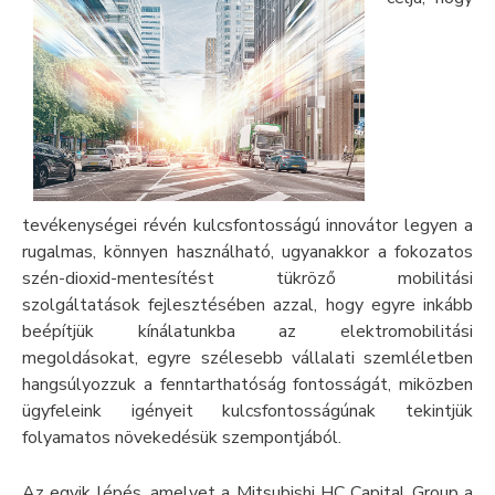
tevékenységei révén kulcsfontosságú innovátor legyen a
rugalmas, könnyen használható, ugyanakkor a fokozatos
szén-dioxid-mentesítést tükröző mobilitási
szolgáltatások fejlesztésében azzal, hogy egyre inkább
beépítjük kínálatunkba az elektromobilitási
megoldásokat, egyre szélesebb vállalati szemléletben
hangsúlyozzuk a fenntarthatóság fontosságát, miközben
ügyfeleink igényeit kulcsfontosságúnak tekintjük
folyamatos növekedésük szempontjából.
Az egyik lépés, amelyet a Mitsubishi HC Capital Group a