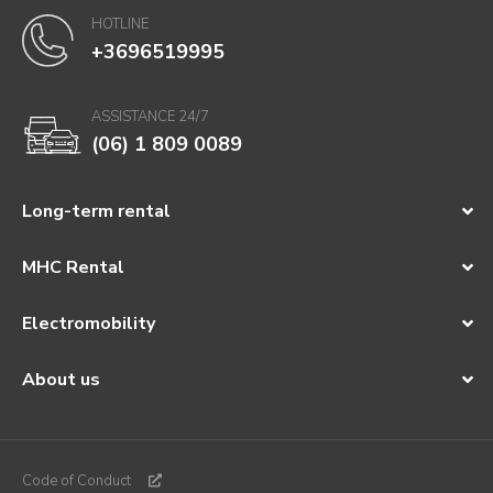
HOTLINE
+3696519995
ASSISTANCE 24/7
(06) 1 809 0089
Long-term rental
MHC Rental
Electromobility
About us
Code of Conduct