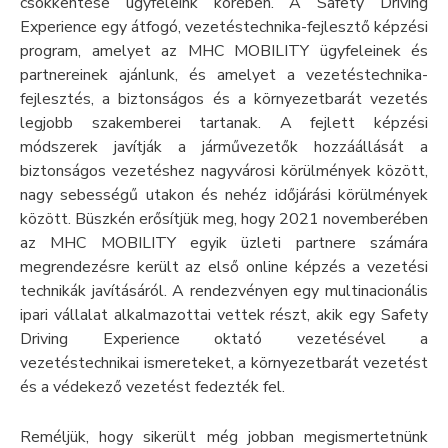
csökkentése ügyfeleink körében. A Safety Driving
Experience egy átfogó, vezetéstechnika-fejlesztő képzési
program, amelyet az MHC MOBILITY ügyfeleinek és
partnereinek ajánlunk, és amelyet a vezetéstechnika-
fejlesztés, a biztonságos és a környezetbarát vezetés
legjobb szakemberei tartanak. A fejlett képzési
módszerek javítják a járművezetők hozzáállását a
biztonságos vezetéshez nagyvárosi körülmények között,
nagy sebességű utakon és nehéz időjárási körülmények
között. Büszkén erősítjük meg, hogy 2021 novemberében
az MHC MOBILITY egyik üzleti partnere számára
megrendezésre került az első online képzés a vezetési
technikák javításáról. A rendezvényen egy multinacionális
ipari vállalat alkalmazottai vettek részt, akik egy Safety
Driving Experience oktató vezetésével a
vezetéstechnikai ismereteket, a környezetbarát vezetést
és a védekező vezetést fedezték fel.
Reméljük, hogy sikerült még jobban megismertetnünk