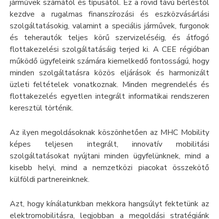
járművek számától és típusától. Ez a rövid távú bérléstől
kezdve a rugalmas finanszírozási és eszközvásárlási
szolgáltatásokig, valamint a speciális járművek, furgonok
és teherautók teljes körű szervizeléséig, és átfogó
flottakezelési szolgáltatásáig terjed ki. A CEE régióban
működő ügyfeleink számára kiemelkedő fontosságú, hogy
minden szolgáltatásra közös eljárások és harmonizált
üzleti feltételek vonatkoznak. Minden megrendelés és
flottakezelés egyetlen integrált informatikai rendszeren
keresztül történik.
Az ilyen megoldásoknak köszönhetően az MHC Mobility
képes teljesen integrált, innovatív mobilitási
szolgáltatásokat nyújtani minden ügyfelünknek, mind a
kisebb helyi, mind a nemzetközi piacokat összekötő
külföldi partnereinknek.
Azt, hogy kínálatunkban mekkora hangsúlyt fektetünk az
elektromobilitásra, legjobban a megoldási stratégiánk