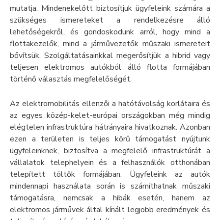
mutatja. Mindenekelőtt biztosítjuk ügyfeleink számára a
szükséges ismereteket a rendelkezésre álló
lehetőségekről, és gondoskodunk arról, hogy mind a
flottakezelők, mind a járművezetők műszaki ismereteit
bővítsük. Szolgáltatásainkkal megerősítjük a hibrid vagy
teljesen elektromos autókból álló flotta formájában
történő választás megfelelőségét.
Az elektromobilitás ellenzői a hatótávolság korlátaira és
az egyes közép-kelet-európai országokban még mindig
elégtelen infrastruktúra hátrányaira hivatkoznak. Azonban
ezen a területen is teljes körű támogatást nyújtunk
ügyfeleinknek, biztosítva a megfelelő infrastruktúrát a
vállalatok telephelyein és a felhasználók otthonában
telepített töltők formájában. Ügyfeleink az autók
mindennapi használata során is számíthatnak műszaki
támogatásra, nemcsak a hibák esetén, hanem az
elektromos járművek által kínált legjobb eredmények és