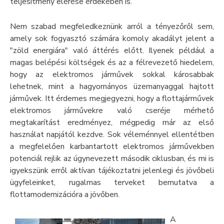
teljesítmény elérése érdekében is.
Nem szabad megfeledkeznünk arról a tényezőről sem,
amely sok fogyasztó számára komoly akadályt jelent a
"zöld energiára" való áttérés előtt. Ilyenek például a
magas belépési költségek és az a félrevezető hiedelem,
hogy az elektromos járművek sokkal károsabbak
lehetnek, mint a hagyományos üzemanyaggal hajtott
járművek. Itt érdemes megjegyezni, hogy a flottajárművek
elektromos járművekre való cseréje mérhető
megtakarítást eredményez, mégpedig már az első
használat napjától kezdve. Sok véleménnyel ellentétben
a megfelelően karbantartott elektromos járművekben
potenciál rejlik az úgynevezett második ciklusban, és mi is
igyekszünk erről aktívan tájékoztatni jelenlegi és jövőbeli
ügyfeleinket, rugalmas terveket bemutatva a
flottamodernizációra a jövőben.
A