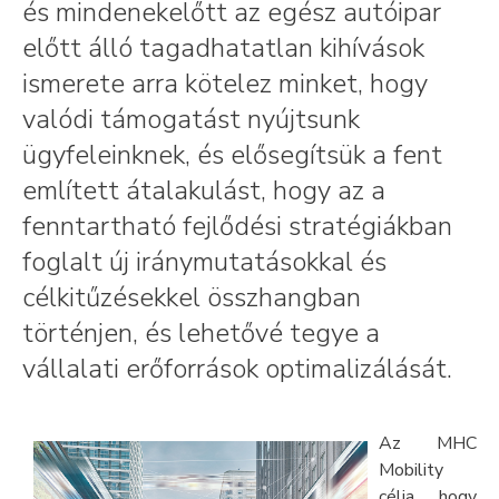
és mindenekelőtt az egész autóipar
előtt álló tagadhatatlan kihívások
ismerete arra kötelez minket, hogy
valódi támogatást nyújtsunk
ügyfeleinknek, és elősegítsük a fent
említett átalakulást, hogy az a
fenntartható fejlődési stratégiákban
foglalt új iránymutatásokkal és
célkitűzésekkel összhangban
történjen, és lehetővé tegye a
vállalati erőforrások optimalizálását.
Az MHC
Mobility
célja, hogy