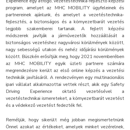
Experience egy átfogó, vezetéstechnika-fejlesztő képzési
program, amelyet az MHC MOBILITY ügyfeleinek és
partnereinek ajánlunk, és amelyet a vezetéstechnika-
fejlesztés, a biztonságos és a környezetbarát vezetés
legjobb szakemberei tartanak. A fejlett képzési
módszerek javítják a járművezetők hozzáállását a
biztonságos vezetéshez nagyvárosi körülmények között,
nagy sebességű utakon és nehéz időjárási körülmények
között. Büszkén erősítjük meg, hogy 2021 novemberében
az MHC MOBILITY egyik üzleti partnere számára
megrendezésre került az első online képzés a vezetési
technikák javításáról. A rendezvényen egy multinacionális
ipari vállalat alkalmazottai vettek részt, akik egy Safety
Driving Experience oktató vezetésével a
vezetéstechnikai ismereteket, a környezetbarát vezetést
és a védekező vezetést fedezték fel.
Reméljük, hogy sikerült még jobban megismertetnünk
Önnel azokat az értékeket, amelyek minket vezérelnek,