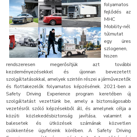
folyamatos
fejlődés az
MHC
Mobility-nél
túlmutat
egy üres
szlogenen,
hiszen
rendszeresen megerősítjük azt további
kezdeményezésekkel és újonnan bevezetett
szolgáltatásokkal, amelyek szintén részei a járművezetők
és flottakezelők folyamatos képzésének. 2021-ben a
Safety Driving Experience program keretében új
szolgáltatást vezettünk be, amely a biztonságosabb
vezetésről szóló képzésekből áll, és amelynek célja a
közúti közlekedésbiztonság javítása, valamint a
balesetek és ütközések számának közvetlen
csökkentése ügyfeleink körében. A Safety Driving