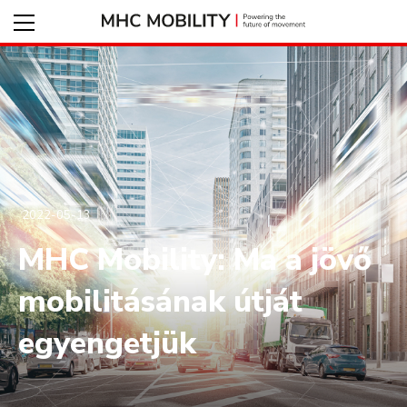
2022-05-13
MHC Mobility: Ma a jövő
mobilitásának útját
egyengetjük