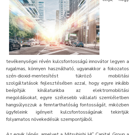
tevékenységei révén kulcsfontosságú innovátor legyen a
rugalmas, könnyen használható, ugyanakkor a fokozatos
szén-dioxid-mentesítést tükröző mobilitási
szolgáltatások fejlesztésében azzal, hogy egyre inkább
beépítjük kínálatunkba az elektromobilitási
megoldásokat, egyre szélesebb vállalati szemléletben
hangsúlyozzuk a fenntarthatóság fontosságát, miközben
ügyfeleink igényeit kulcsfontosságúnak tekintjük
folyamatos növekedésük szempontjából.
Az egyik lépés, amelyet a Mitsubishi HC Capital Group a