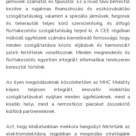
járművek számától és típusától. Ez a rövid távú bérléstől
kezdve a rugalmas finanszírozási és eszközvásárlási
szolgáltatásokig, valamint a speciális járművek, furgonok
és teherautók teljes körű szervizeléséig, és átfogó
flottakezelési szolgáltatásáig terjed ki. A CEE régióban
működő ügyfeleink számára kiemelkedő fontosságú, hogy
minden szolgáltatásra közös eljárások és harmonizált
üzleti feltételek vonatkoznak. Minden megrendelés és
flottakezelés egyetlen integrált informatikai rendszeren
keresztül történik.
Az ilyen megoldásoknak köszönhetően az MHC Mobility
képes teljesen integrált, innovatív mobilitási
szolgáltatásokat nyújtani minden ügyfelünknek, mind a
kisebb helyi, mind a nemzetközi piacokat összekötő
külföldi partnereinknek.
Azt, hogy kínálatunkban mekkora hangsúlyt fektetünk az
elektromobilitásra, legjobban a megoldási stratégiánk