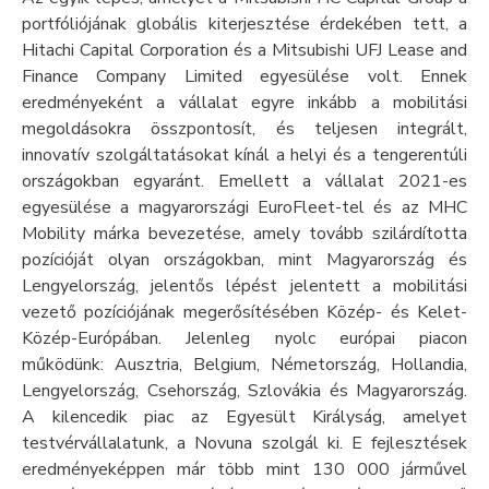
portfóliójának globális kiterjesztése érdekében tett, a
Hitachi Capital Corporation és a Mitsubishi UFJ Lease and
Finance Company Limited egyesülése volt. Ennek
eredményeként a vállalat egyre inkább a mobilitási
megoldásokra összpontosít, és teljesen integrált,
innovatív szolgáltatásokat kínál a helyi és a tengerentúli
országokban egyaránt. Emellett a vállalat 2021-es
egyesülése a magyarországi EuroFleet-tel és az MHC
Mobility márka bevezetése, amely tovább szilárdította
pozícióját olyan országokban, mint Magyarország és
Lengyelország, jelentős lépést jelentett a mobilitási
vezető pozíciójának megerősítésében Közép- és Kelet-
Közép-Európában. Jelenleg nyolc európai piacon
működünk: Ausztria, Belgium, Németország, Hollandia,
Lengyelország, Csehország, Szlovákia és Magyarország.
A kilencedik piac az Egyesült Királyság, amelyet
testvérvállalatunk, a Novuna szolgál ki. E fejlesztések
eredményeképpen már több mint 130 000 járművel