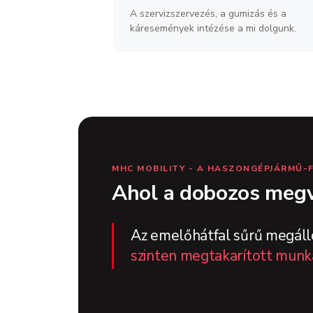
A szervizszervezés, a gumizás és a
káresemények intézése a mi dolgunk.
MHC MOBILITY - A HASZONGÉPJÁRMŰ-
Ahol a dobozos megv
Az emelőhátfal sűrű megáll
szinten megtakarított munk