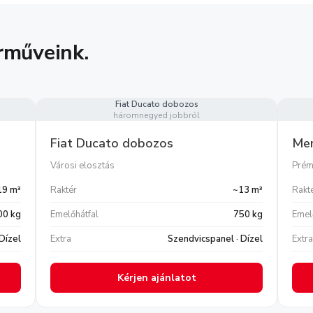
rműveink.
Fiat Ducato dobozos
háromnegyed jobbról
Fiat Ducato dobozos
Mer
Városi elosztás
Prém
19 m³
Raktér
~13 m³
Rakt
00 kg
Emelőhátfal
750 kg
Emel
 Dízel
Extra
Szendvicspanel · Dízel
Extra
Kérjen ajánlatot