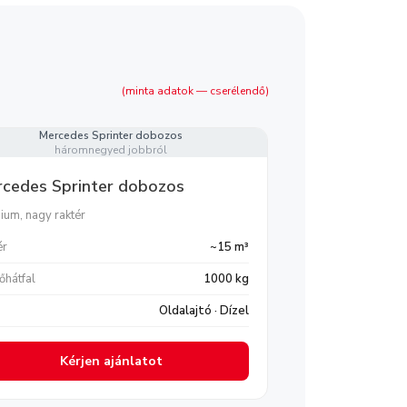
(minta adatok — cserélendő)
Mercedes Sprinter dobozos
háromnegyed jobbról
cedes Sprinter dobozos
ium, nagy raktér
ér
~15 m³
őhátfal
1000 kg
Oldalajtó · Dízel
Kérjen ajánlatot