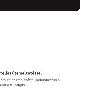
 teljes üzemeltetéssel
mény és az emelőhátfal karbantartása a
latt a mi dolgunk.