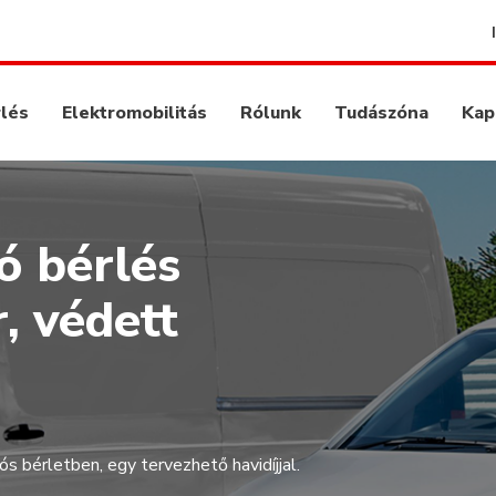
rlés
Elektromobilitás
Rólunk
Tudászóna
Kap
ó bérlés
, védett
s bérletben, egy tervezhető havidíjjal.