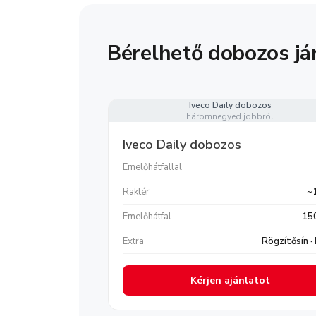
Bérelhető dobozos já
Iveco Daily dobozos
háromnegyed jobbról
Iveco Daily dobozos
Emelőhátfallal
Raktér
~
Emelőhátfal
15
Extra
Rögzítősín ·
Kérjen ajánlatot