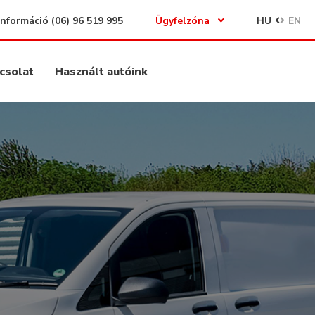
Információ
(06) 96 519 995
Ügyfelzóna
HU
EN
csolat
Használt autóink