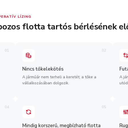
PERATÍV LÍZING
ozos flotta tartós bérlésének el
01
02
Nincs tőkelekötés
Fut
A járműár nem terheli a keretét; a tőke a
A já
vállalkozásában dolgozik.
utód
04
05
Mindig korszerű, megbízható flotta
Rug