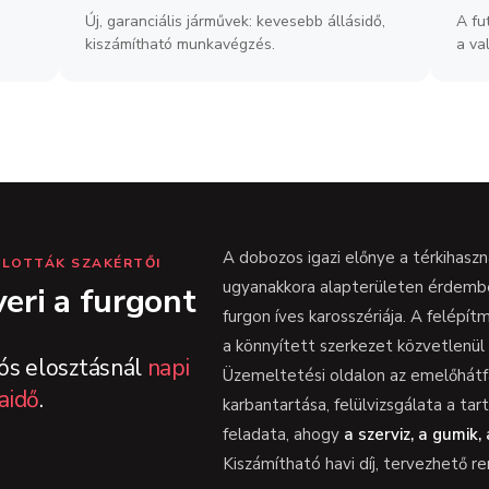
Új, garanciális járművek: kevesebb állásidő,
A fu
kiszámítható munkavégzés.
a va
A dobozos igazi előnye a térkihaszn
FLOTTÁK SZAKÉRTŐI
ugyanakkora alapterületen érdemb
eri a furgont
furgon íves karosszériája. A felépí
a könnyített szerkezet közvetlenül 
ós elosztásnál
napi
Üzemeltetési oldalon az emelőhátf
aidő
.
karbantartása, felülvizsgálata a ta
feladata, ahogy
a szerviz, a gumik,
Kiszámítható havi díj, tervezhető re