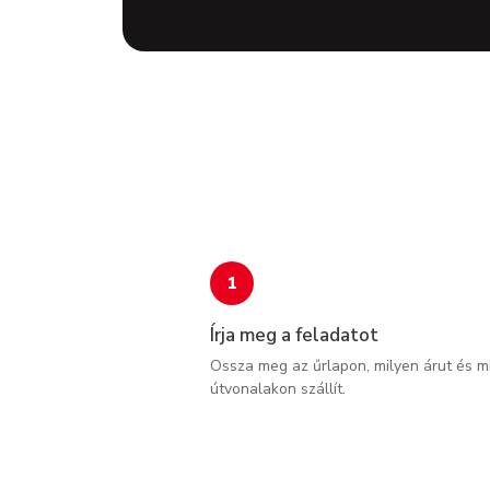
1
Írja meg a feladatot
Ossza meg az űrlapon, milyen árut és m
útvonalakon szállít.