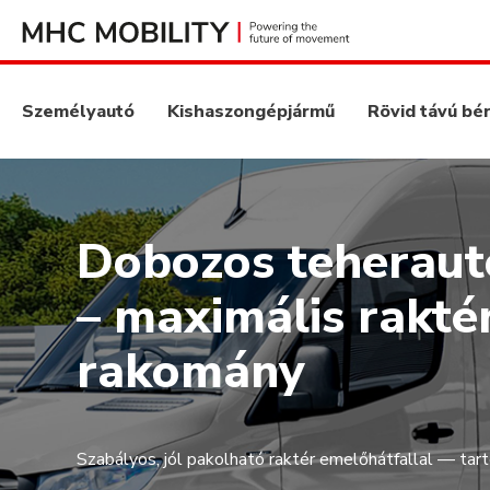
Személyautó
Kishaszongépjármű
Rövid távú bé
Dobozos teheraut
– maximális raktér
rakomány
Szabályos, jól pakolható raktér emelőhátfallal — tartó