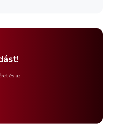
dást!
éret és az