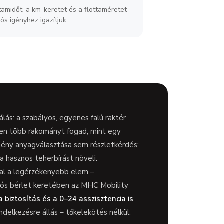
tamidőt, a km-keretet és a flottaméretet
lós igényhez igazítjuk.
álás: a szabályos, egyenes falú raktér
en több rakományt fogad, mint egy
tmény anyagválasztása sem részletkérdés:
a hasznos teherbírást növeli.
al a legérzékenyebb elem –
rtós bérlet keretében az MHC Mobility
 a biztosítás és a 0–24 asszisztencia is
.
ndelkezésre állás – tőkelekötés nélkül.