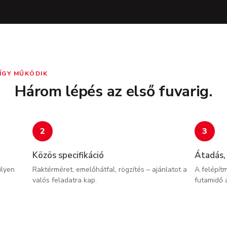
ÍGY MŰKÖDIK
Három lépés az első fuvarig.
2
3
Közös specifikáció
Átadás,
ilyen
Raktérméret, emelőhátfal, rögzítés – ajánlatot a
A felépít
valós feladatra kap.
futamidő a