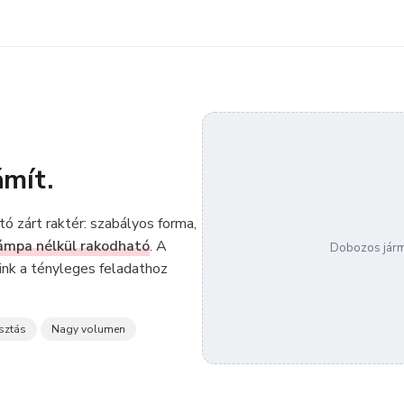
mít.
ó zárt raktér: szabályos forma,
rámpa nélkül rakodható
. A
Dobozos járm
őink a tényleges feladathoz
sztás
Nagy volumen