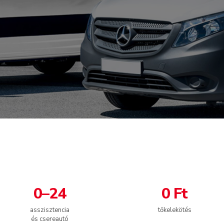
0–24
0 Ft
asszisztencia
tőkelekötés
és csereautó