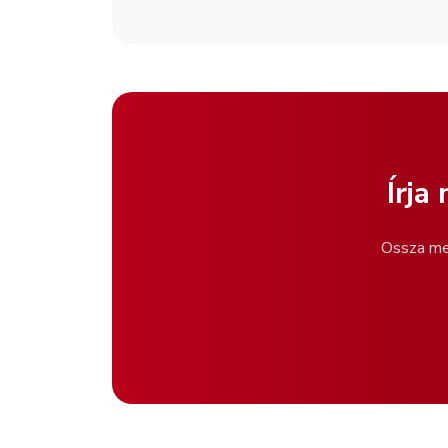
Írja
Ossza meg