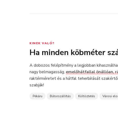
KINEK VALÓ?
Ha minden köbméter szá
A dobozos felépítmény a legjobban kihasználhat
nagy belmagasság,
emelőhátfallal önállóan, 
raktérméretet és a hátfal teherbírását szakért
szabják!
Pékáru
Bútorszállítás
Költöztetés
Városi elo