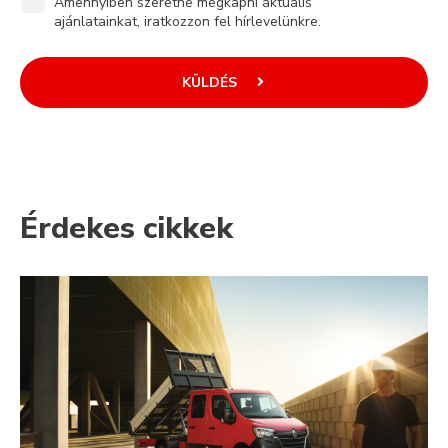
Amennyiben szeretné megkapni aktuális
ajánlatainkat, iratkozzon fel hírlevelünkre.
KÜLDÉS
Érdekes cikkek