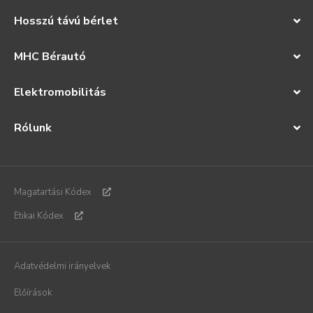
Hosszú távú bérlet
MHC Bérautó
Elektromobilitás
Rólunk
Magatartási Kódex
Etikai Kódex
Adatvédelmi irányelvek
Előírások