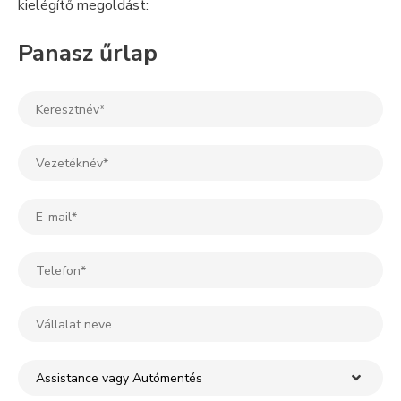
kielégítő megoldást:
Panasz űrlap