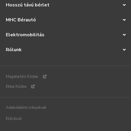
Hosszú távú bérlet
MHC Bérautó
Elektromobilitás
Rólunk
Magatartási Kódex
Etikai Kódex
Adatvédelmi irányelvek
Előírások