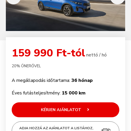
159 990 Ft-tól
nettó / hó
20% ÖNERŐVEL
A megállapodás időtartama:
36 hónap
Éves futásteljesítmény:
15 000 km
KÉRJEN AJÁNLATOT
ADJA HOZZÁ AZ AJÁNLATOT A LISTÁHOZ,