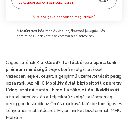
ÉS KÜLDJÖN CSOPORTOS MEGKERESÉST.
Mire szolgál a csoportos megkeresés?
A feltüntetett információk csak tájékoztató jellegűek, és
nem minősülnek kötelező érvényű ajánlattételnek.
Céges autónak
Kia xCeed? Tartósbérleti ajánlatunk
prémium minőségű
teljes körű szolgáltatással.
Vezessen, érje el céljait, a gépjármű üzemeltetését pedig
bízza ránk.
Az MHC Mobility által biztosított operatív
lízing-szolgáltatás, kíméli a tőkéjét és likviditását
,
a fiatal járművek és a teljeskörű szolgáltatáscsomag
pedig gondoskodik az Ön és munkavállalói biztonságos és
kényelmes mobilitásáról. Hívjon minket bizalommal! MHC
Mobility