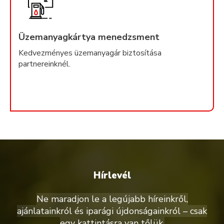
Üzemanyagkártya menedzsment
Kedvezményes üzemanyagár biztosítása
partnereinknél.
Hírlevél
Ne maradjon le a legújabb híreinkről,
ajánlatainkról és iparági újdonságainkról – csak
egy kattintásra van tőlük.