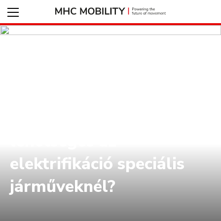
2022-10-06
Elektrifikációs fejlesztés a
jövő ügyféligényeire
szabva - Miként
lehetséges az
elektrifikáció speciális
járműveknél?