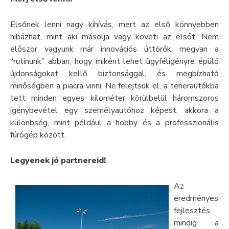
Elsőnek lenni nagy kihívás, mert az első könnyebben
hibázhat, mint aki másolja vagy követi az elsőt. Nem
először vagyunk már innovációs úttörők, megvan a
“rutinunk” abban, hogy miként lehet ügyféligényre épülő
újdonságokat kellő biztonsággal, és megbízható
minőségben a piacra vinni. Ne felejtsük el, a teherautókba
tett minden egyes kilométer körülbelül háromszoros
igénybevétel egy személyautóhoz képest, akkora a
különbség, mint például a hobby és a professzionális
fúrógép között.
Legyenek jó partnereid!
Az
eredményes
fejlesztés
mindig a