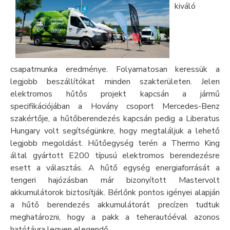
kiváló
csapatmunka eredménye. Folyamatosan keressük a
legjobb beszállítókat minden szakterületen. Jelen
elektromos hűtős projekt kapcsán a jármű
specifikációjában a Hovány csoport Mercedes-Benz
szakértője, a hűtőberendezés kapcsán pedig a Liberatus
Hungary volt segítségünkre, hogy megtaláljuk a lehető
legjobb megoldást. Hűtőegység terén a Thermo King
által gyártott E200 típusú elektromos berendezésre
esett a választás. A hűtő egység energiaforrását a
tengeri hajózásban már bizonyított Mastervolt
akkumulátorok biztosítják. Bérlőnk pontos igényei alapján
a hűtő berendezés akkumulátorát precízen tudtuk
meghatározni, hogy a pakk a teherautóéval azonos
hatótávra legyen elegendő.