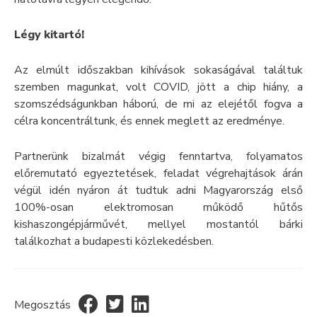
Légy kitartó!
Az elmúlt időszakban kihívások sokaságával találtuk
szemben magunkat, volt COVID, jött a chip hiány, a
szomszédságunkban háború, de mi az elejétől fogva a
célra koncentráltunk, és ennek meglett az eredménye.
Partnerünk bizalmát végig fenntartva, folyamatos
előremutató egyeztetések, feladat végrehajtások árán
végül idén nyáron át tudtuk adni Magyarország első
100%-osan elektromosan működő hűtős
kishaszongépjárművét, mellyel mostantól bárki
találkozhat a budapesti közlekedésben.
Megosztás