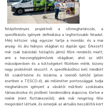
felépítményes projektnél a célmeghatározás, a
specifikációs igények definiálása a legfontosabb feladat.
Mérj kétszer, vágj egyszer tartja a mondás, és a mai
anyag- és áru hiányos világban ez duplán igaz. Érkezett
már csak baloldali tolóajtós jármű félre rendelés miatt,
ami a haszongépjárművek világában, ahol az időt
másodpercben és a költségeket fillérben mérik, bizony
nagy problémát okozott. A specifikációhoz kell mindkét
fél szakértelme és bizalma, a leendő bérlőé (jelen
esetben a TESCO-é), aki milliméter pontossággal tudja
meghatározni igényeit a vásárlói múltbeli szokásaira
támaszkodva és jövőbeli tendenciákra alapozva, illetve a
miénk (mint flottakezelőé), akik már rengeteg féle
megoldást láttunk, és ismerjük az aktuális beszállítói kört