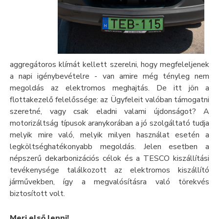
aggregátoros klímát kellett szerelni, hogy megfeleljenek
a napi igénybevételre - van amire még tényleg nem
megoldás az elektromos meghajtás. De itt jön a
flottakezelő felelőssége: az Ügyfeleit valóban támogatni
szeretné, vagy csak eladni valami újdonságot? A
motorizáltság típusok aranykorában a jó szolgáltató tudja
melyik mire való, melyik milyen használat esetén a
legköltséghatékonyabb megoldás. Jelen esetben a
népszerű dekarbonizációs célok és a TESCO kiszállítási
tevékenysége találkozott az elektromos kiszállító
járművekben, így a megvalósításra való törekvés
biztosított volt.
Merj első lenni!