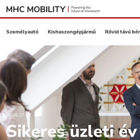
Személyautó
Kishaszongépjármű
Rövid távú bé
2026-07-08
Sikeres üzleti év