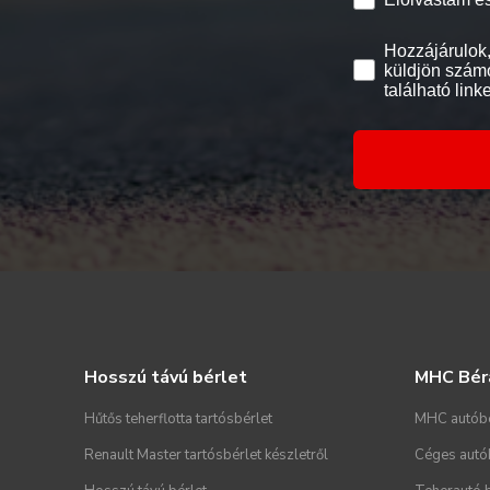
Hozzájárulok,
küldjön számo
található link
Hosszú távú bérlet
MHC Bér
Hűtős teherflotta tartósbérlet
MHC autób
Renault Master tartósbérlet készletről
Céges autó