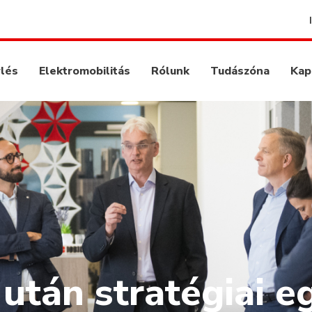
rlés
Elektromobilitás
Rólunk
Tudászóna
Kap
 után stratégiai e