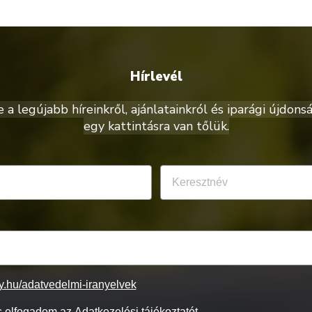
Hírlevél
a legújabb híreinkről, ajánlatainkról és iparági újdonsá
egy kattintásra van tőlük.
ty.hu/adatvedelmi-iranyelvek
 elfogadom az Adatkezelési tájékoztatót.