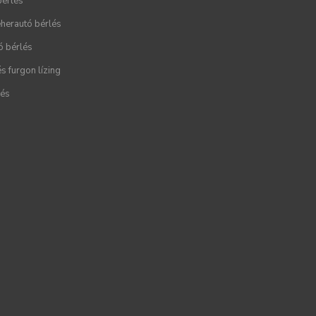
bérlés
herautó bérlés
ó bérlés
s furgon lízing
lés