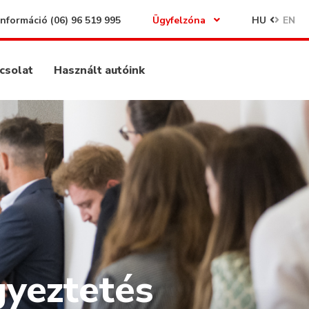
Információ
(06) 96 519 995
Ügyfelzóna
HU
EN
csolat
Használt autóink
gyeztetés