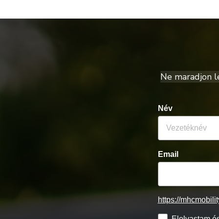
Ne maradjon le 
Név
Email
https://mhcmobili
Elolvastam és