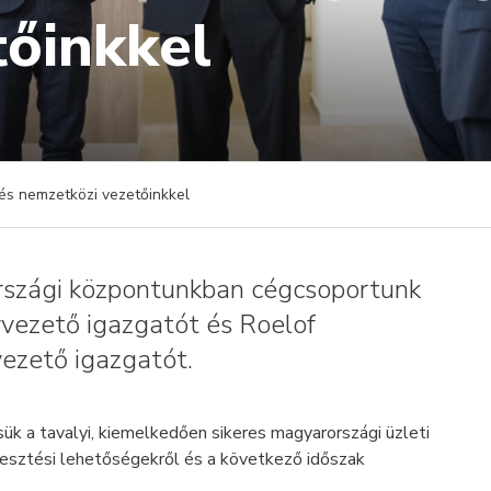
tőinkkel
tés nemzetközi vezetőinkkel
szági központunkban cégcsoportunk
yvezető igazgatót és Roelof
ezető igazgatót.
sük a tavalyi, kiemelkedően sikeres magyarországi üzleti
lesztési lehetőségekről és a következő időszak