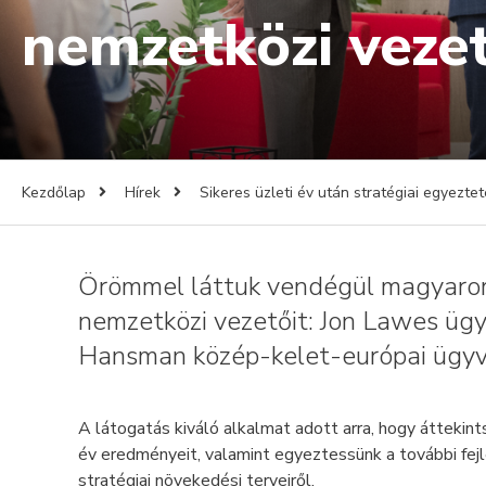
nemzetközi veze
Kezdőlap
Hírek
Sikeres üzleti év után stratégiai egyezte
Örömmel láttuk vendégül magyaror
nemzetközi vezetőit: Jon Lawes üg
Hansman közép-kelet-európai ügyv
A látogatás kiváló alkalmat adott arra, hogy áttekint
év eredményeit, valamint egyeztessünk a további fej
stratégiai növekedési terveiről.