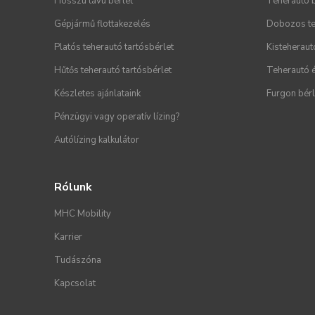
Hosszú távú bérlet
Teherautó 
Gépjármű flottakezelés
Dobozos te
Platós teherautó tartósbérlet
Kisteheraut
Hűtős teherautó tartósbérlet
Teherautó é
Készletes ajánlataink
Furgon bér
Pénzügyi vagy operatív lízing?
Autólízing kalkulátor
Rólunk
MHC Mobility
Karrier
Tudászóna
Kapcsolat