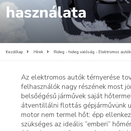
használata
Kezdőlap
Hírek
Rideg - hideg valóság - Elektromos autók
Az elektromos autók térnyerése tová
felhasználók nagy részének most jön
belsőégésű járművek saját hőterme
átventillálni flottás gépjárművünk
motor nem termel hőt: épp ellenke
szükséges az ideális “emberi” hőmér