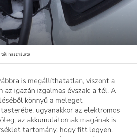
 téli használata
bbra is megállíthatatlan, viszont a
 az igazán izgalmas évszak: a tél. A
léséből könnyű a meleget
 utasterébe, ugyanakkor az elektromos
zőleg, az akkumulátornak magának is
séklet tartomány, hogy fitt legyen.