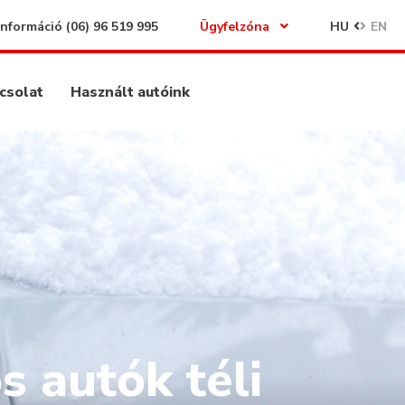
Információ
(06) 96 519 995
Ügyfelzóna
HU
EN
csolat
Használt autóink
s autók téli