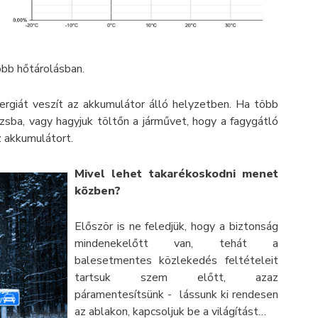
obb hőtárolásban.
rgiát veszít az akkumulátor álló helyzetben. Ha több
zsba, vagy hagyjuk töltőn a járművet, hogy a fagygátló
z akkumulátort.
Mivel lehet takarékoskodni menet
közben?
Először is ne feledjük, hogy a biztonság
mindenekelőtt van, tehát a
balesetmentes közlekedés feltételeit
tartsuk szem előtt, azaz
páramentesítsünk - lássunk ki rendesen
az ablakon, kapcsoljuk be a világítást…