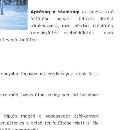
Apróság = távolság:
az egész autó
felfűtése helyett felületi fűtést
alkalmazzunk, mint például ülésfűtés,
kormányfűtés, szélvédőfűtés - ezek
 levegőt befűteni.
sonyabb légnyomást eredményez, fújjuk fel a
 eco-mód, havas úton amúgy sem árt lasabban
l triplán megéri a sebességet csökkenteni
kumulátor és a belső tér felfűtése miatt is. Ne