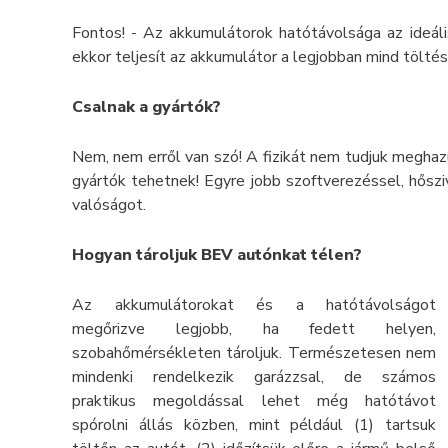
Fontos! - Az akkumulátorok hatótávolsága az ideá
ekkor teljesít az akkumulátor a legjobban mind töltés
Csalnak a gyártók?
Nem, nem erről van szó! A fizikát nem tudjuk meghaz
gyártók tehetnek! Egyre jobb szoftverezéssel, hősziv
valóságot.
Hogyan tároljuk BEV autónkat télen?
Az akkumulátorokat és a hatótávolságot
megőrizve legjobb, ha fedett helyen,
szobahőmérsékleten tároljuk. Természetesen nem
mindenki rendelkezik garázzsal, de számos
praktikus megoldással lehet még hatótávot
spórolni állás közben, mint például (1) tartsuk