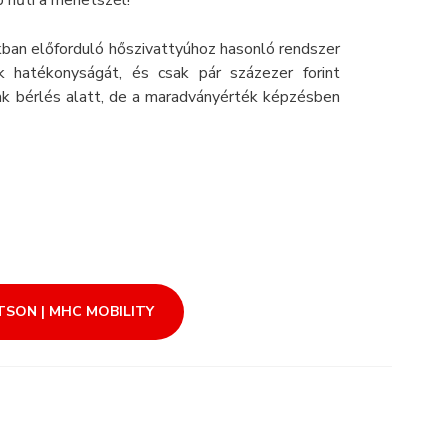
 hűti a menetszél!
kban előforduló hőszivattyúhoz hasonló rendszer
 hatékonyságát, és csak pár százezer forint
ak bérlés alatt, de a maradványérték képzésben
SON | MHC MOBILITY