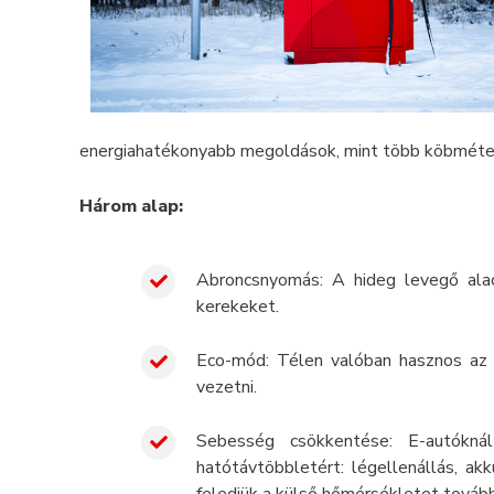
energiahatékonyabb megoldások, mint több köbméter
Három alap:
Abroncsnyomás: A hideg levegő alac
kerekeket.
Eco-mód: Télen valóban hasznos az
vezetni.
Sebesség csökkentése: E-autókná
hatótávtöbbletért: légellenállás, ak