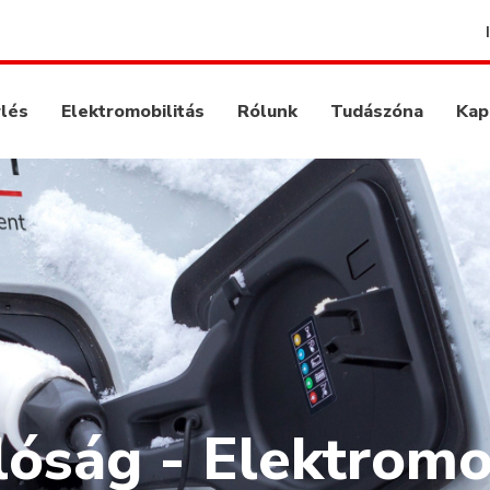
rlés
Elektromobilitás
Rólunk
Tudászóna
Kap
lóság - Elektromo