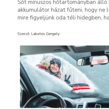
Sőt mínuszos hőtartományban álló 
akkumulátor házat fűteni, hogy ne 
mire figyeljünk oda téli hidegben, 
Szerző: Lakatos Gergely