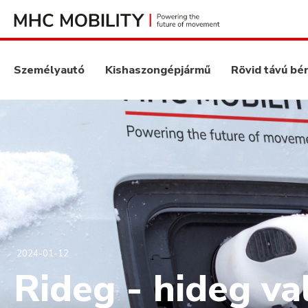
Személyautó
Kishaszongépjármű
Rövid távú bé
2024-01-12
Rideg - hideg va