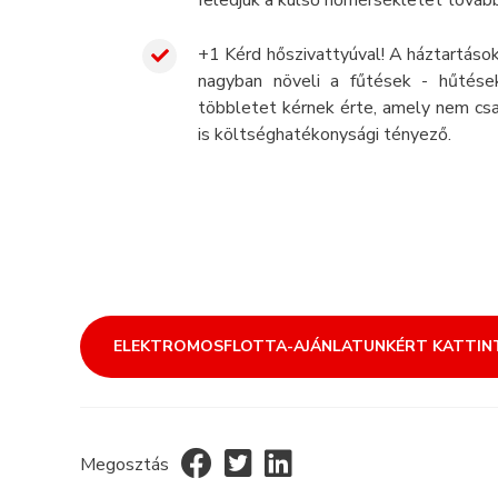
feledjük a külső hőmérsékletet tovább
+1 Kérd hőszivattyúval! A háztartáso
nagyban növeli a fűtések - hűtések
többletet kérnek érte, amely nem cs
is költséghatékonysági tényező.
ELEKTROMOSFLOTTA-AJÁNLATUNKÉRT KATTINT
Megosztás