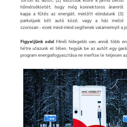
töltőn az autót, (2) időzítsük előre a jármű belső
hőmérsékletét, hogy még konnektoros áramról
kapja a fűtés az energiát, mielőtt elindulunk (3)
parkoljunk két autó közé, vagy a ház mellé
szorosan - ezek mind-mind segítenek valamennyit a j
Figyeljünk oda!
Minél hidegebb van, annál több ene
hétre utazunk el télen, tegyük be az autót egy gará
program energiafogyasztása ne merítse le teljesen a