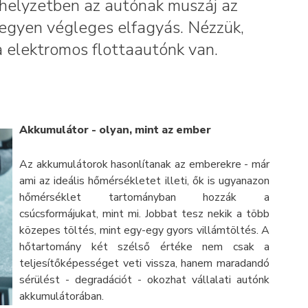
helyzetben az autónak muszáj az
legyen végleges elfagyás. Nézzük,
ha elektromos flottaautónk van.
Akkumulátor - olyan, mint az ember
Az akkumulátorok hasonlítanak az emberekre - már
ami az ideális hőmérsékletet illeti, ők is ugyanazon
hőmérséklet tartományban hozzák a
csúcsformájukat, mint mi. Jobbat tesz nekik a több
közepes töltés, mint egy-egy gyors villámtöltés. A
hőtartomány két szélső értéke nem csak a
teljesítőképességet veti vissza, hanem maradandó
sérülést - degradációt - okozhat vállalati autónk
akkumulátorában.