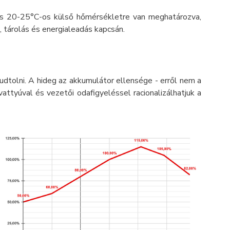
lis 20-25°C-os külső hőmérsékletre van meghatározva,
, tárolás és energialeadás kapcsán.
udtolni. A hideg az akkumulátor ellensége - erről nem a
attyúval és vezetői odafigyeléssel racionalizálhatjuk a