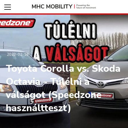
2023-02-16
Toyota Corolla vs. Skoda
Octavia - Túlélni a
válságot (Speedzone
használtteszt)