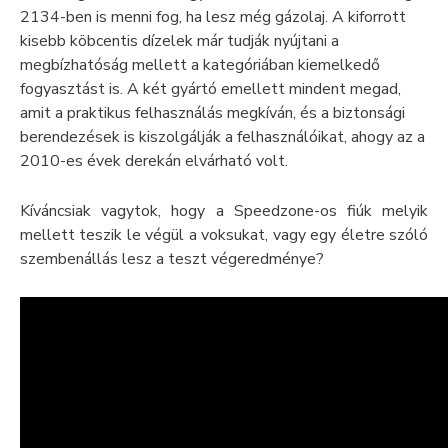
2134-ben is menni fog, ha lesz még gázolaj. A kiforrott
kisebb köbcentis dízelek már tudják nyújtani a
megbízhatóság mellett a kategóriában kiemelkedő
fogyasztást is. A két gyártó emellett mindent megad,
amit a praktikus felhasználás megkíván, és a biztonsági
berendezések is kiszolgálják a felhasználóikat, ahogy az a
2010-es évek derekán elvárható volt.
Kíváncsiak vagytok, hogy a Speedzone-os fiúk melyik
mellett teszik le végül a voksukat, vagy egy életre szóló
szembenállás lesz a teszt végeredménye?