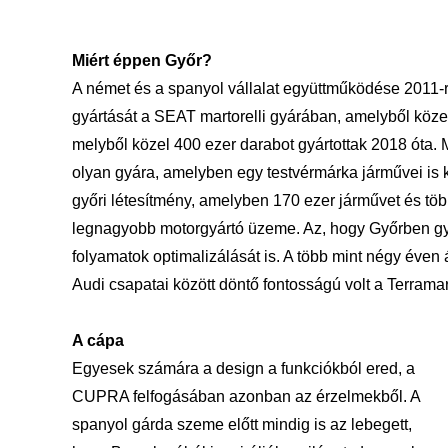
Miért éppen Győr?
A német és a spanyol vállalat együttműködése 2011-
gyártását a SEAT martorelli gyárában, amelyből közel
melyből közel 400 ezer darabot gyártottak 2018 óta. M
olyan gyára, amelyben egy testvérmárka járművei is 
győri létesítmény, amelyben 170 ezer járművet és több
legnagyobb motorgyártó üzeme. Az, hogy Győrben gyár
folyamatok optimalizálását is. A több mint négy év
Audi csapatai között döntő fontosságú volt a Terramar
A cápa
Egyesek számára a design a funkciókból ered, a
CUPRA felfogásában azonban az
érzelmekből. A
spanyol gárda szeme előtt mindig is az lebegett,