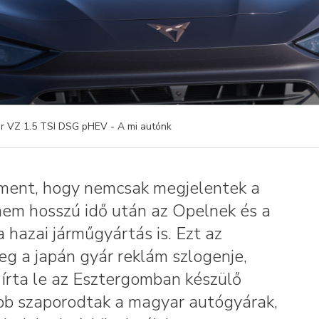
 VZ 1.5 TSI DSG pHEV - A mi autónk
 ment, hogy nemcsak megjelentek a
nem hosszú idő után az Opelnek és a
 hazai járműgyártás is. Ezt az
eg a japán gyár reklám szlogenje,
írta le az Esztergomban készülő
ább szaporodtak a magyar autógyárak,