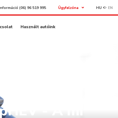
Információ
(06) 96 519 995
Ügyfelzóna
HU
EN
csolat
Használt autóink
pHEV - A mi