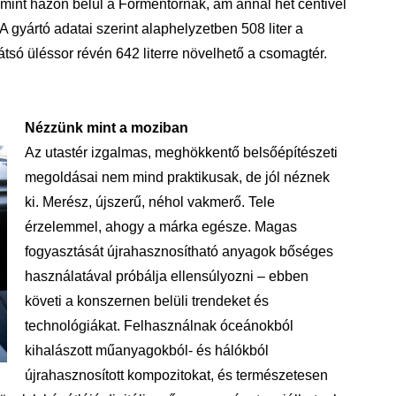
 mint házon belül a Formentornak, ám annál hét centivel
gyártó adatai szerint alaphelyzetben 508 liter a
hátsó üléssor révén 642 literre növelhető a csomagtér.
Nézzünk mint a moziban
Az utastér izgalmas, meghökkentő belsőépítészeti
megoldásai nem mind praktikusak, de jól néznek
ki. Merész, újszerű, néhol vakmerő. Tele
érzelemmel, ahogy a márka egésze. Magas
fogyasztását újrahasznosítható anyagok bőséges
használatával próbálja ellensúlyozni – ebben
követi a konszernen belüli trendeket és
technológiákat. Felhasználnak óceánokból
kihalászott műanyagokból- és hálókból
újrahasznosított kompozitokat, és természetesen