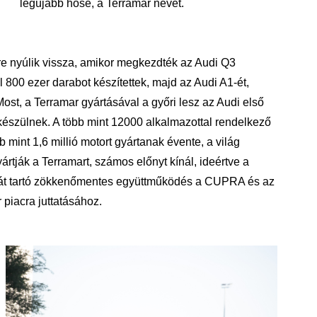
legújabb hőse, a Terramar nevét.
re nyúlik vissza, amikor megkezdték az Audi Q3
 800 ezer darabot készítettek, majd az Audi A1-ét,
ost, a Terramar gyártásával a győri lesz az Audi első
készülnek. A több mint 12000 alkalmazottal rendelkező
 mint 1,6 millió motort gyártanak évente, a világ
tják a Terramart, számos előnyt kínál, ideértve a
en át tartó zökkenőmentes együttműködés a CUPRA és az
 piacra juttatásához.