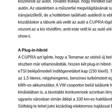
kiszélesíti az autót. További trükkje, hogy mindkét s
autón. Az utastérben a műszerfal megvilágításának szi
irányjelzőkről, de a holttérben található autókról is 
kiszálláskor a lábunk alá vetíti az autó a CUPRA ló
viszont az a kis rövidfilm, amit este vetít ki az autó 
show-t.
A
Plug-in-hibrid
A CUPRA azt ígérte, hogy a Terramar az utolsó új bel
részben már villamosították, hiszen két plug-in hibrid
eTSI belépőmodell indítógenetátort kap (150 lóerő). 
az 1,5 literes, négyhengeres, benzines turbómotort egés
kWh-os akkumulátor. A VW csoporton belül találunk 
kínálatában is, a távolabbi konkurensek azonban lé
ugyanis városban simán átlépi a 100 km-es hatótávot
Siófokig le lehet jutni kizárólag elektromos hajtással