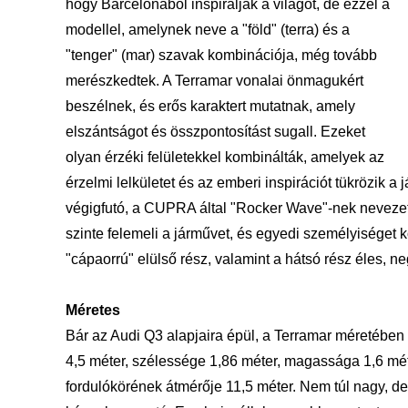
hogy Barcelonából inspirálják a világot, de ezzel a
modellel, amelynek neve a "föld" (terra) és a
"tenger" (mar) szavak kombinációja, még tovább
merészkedtek. A Terramar vonalai önmagukért
beszélnek, és erős karaktert mutatnak, amely
elszántságot és összpontosítást sugall. Ezeket
olyan érzéki felületekkel kombinálták, amelyek az
érzelmi lelkületet és az emberi inspirációt tükrözik 
végigfutó, a
CUPRA által "Rocker Wave"‑nek nevezett
szinte felemeli a járművet, és egyedi személyiséget k
"cápaorrú" elülső rész, valamint a hátsó rész éles, nega
Méretes
Bár az Audi Q3 alapjaira épül, a Terramar méretébe
4,5 méter, szélessége 1,86 méter, magassága 1,6 méte
fordulókörének átmérője 11,5 méter. Nem túl nagy, de n