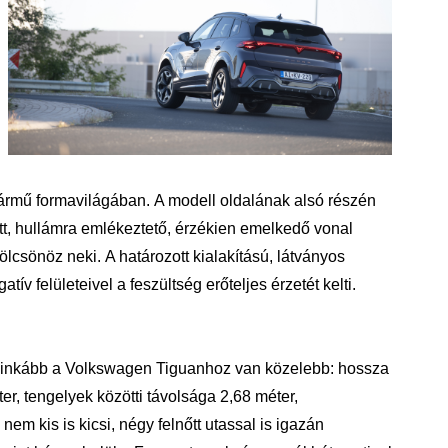
a jármű formavilágában. A modell oldalának alsó részén
, hullámra emlékeztető, érzékien emelkedő
vonal
ölcsönöz neki. A határozott kialakítású, látványos
tív felületeivel a feszültség erőteljes érzetét kelti.
n inkább a Volkswagen Tiguanhoz van közelebb: hossza
r, tengelyek közötti távolsága 2,68 méter,
em kis is kicsi, négy felnőtt utassal is igazán