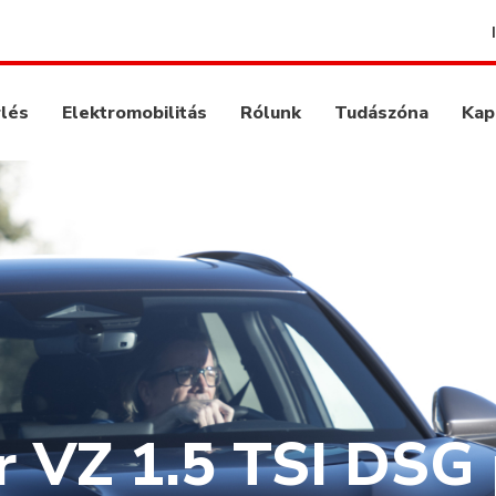
rlés
Elektromobilitás
Rólunk
Tudászóna
Kap
 VZ 1.5 TSI DSG 