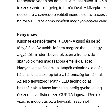
rendelhető vegán bőr kárpit is. A műszerfalon 10,25
h
tetszés szerint, rengeteg
információval. A középkonzol
egészíti ki a szévédőre vetített menet- és navigációs
balról a CUPRA gomb ismételt megnyomásával válas
Fény show
Külön fejezetet érdemel a CUPRA külső és belső
fényjátéka. Az utóbbi időben megszokhattuk, hogy
a gyártók mindent bevetnek ezen a fronton, de
spanyolok még magasabbra emelték a lécet.
Nagyon tetszetős, amit a lámpák csinálnak, elöl és
hátul is fontos szerep jut a a háromszög formáknak.
Az első fényszórók Matrix LED technológiát
használnak, a hátsó lámpatest pedig gyakorlatilag
összeér a vörösben izzó CUPRA logóval. Remek
vizuális megoldás ez a fénycsík, hiszen jól