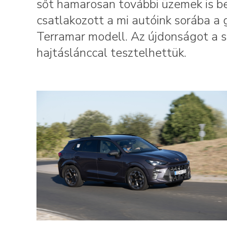
sőt hamarosan további üzemek is b
csatlakozott a mi autóink sorába a
Terramar modell. Az újdonságot a s
hajtáslánccal tesztelhettük.