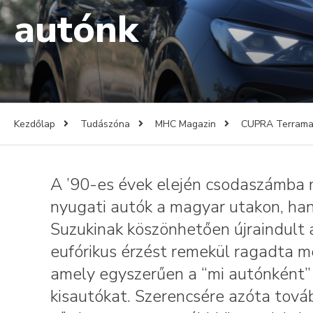
autónk
Kezdőlap
Tudászóna
MHC Magazin
CUPRA Terramar
A ’90-es évek elején csodaszámba
nyugati autók a magyar utakon, ha
Suzukinak köszönhetően újraindult a
eufórikus érzést remekül ragadta m
amely egyszerűen a “mi autónként” 
kisautókat. Szerencsére azóta tov