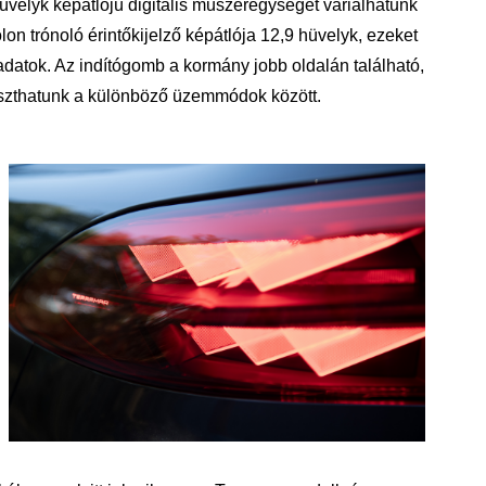
üvelyk képátlójú digitális műszeregységet variálhatunk
on trónoló érintőkijelző képátlója 12,9 hüvelyk, ezeket
 adatok. Az indítógomb a kormány jobb oldalán található,
zthatunk a különböző üzemmódok között.