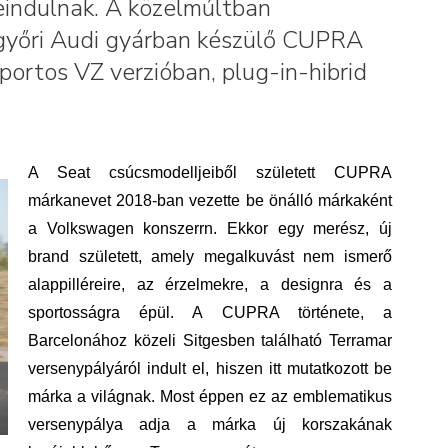
eindulnak. A közelmúltban
 győri Audi gyárban készülő CUPRA
portos VZ verzióban, plug-in-hibrid
A Seat csúcsmodelljeiből született CUPRA
márkanevet 2018‑ban vezette be önálló márkaként
a Volkswagen konszerrn. Ekkor egy merész, új
brand született, amely megalkuvást nem ismerő
alappilléreire, az érzelmekre, a designra és a
sportosságra épül. A CUPRA története, a
Barcelonához közeli Sitgesben található Terramar
versenypályáról indult el, hiszen itt mutatkozott be
márka a világnak. Most éppen ez az emblematikus
versenypálya adja a márka új korszakának