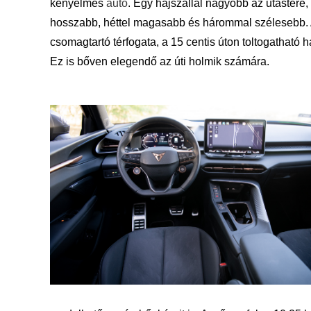
kényelmes
autó
. Egy hajszállal nagyobb az utastere,
hosszabb, héttel magasabb és hárommal szélesebb. A 
csomagtartó térfogata, a 15 centis úton toltogatható 
Ez is bőven elegendő az úti holmik számára.