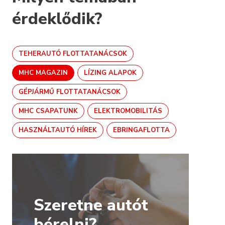
érdeklődik?
TEHERAUTÓ FLOTTATANÁCSOK
MHC MAGAZIN
LÍZING ALAPOK
GÉPJÁRMŰ FLOTTATANÁCSOK
MHC CSAPATUNK
ELEKTROMOBILITÁS
HASZNÁLTAUTÓ HÍREK
EBRINGAFLOTTA
Szeretne autót
bérelni?