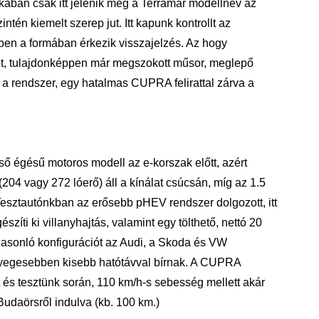
arkában csak itt jelenik meg a Terramar modellnév az
ntén kiemelt szerep jut. Itt kapunk kontrollt
az
ebben a formában érkezik visszajelzés. Az hogy
gót, tulajdonképpen már megszokott műsor, meglepő
elé a rendszer, egy hatalmas CUPRA felirattal zárva a
ső égésű motoros modell az e-korszak előtt, azért
 (204 vagy 272 lóerő) áll a kínálat csúcsán, míg az 1.5
Tesztautónkban az erősebb pHEV rendszer dolgozott, itt
zíti ki villanyhajtás, valamint egy tölthető, nettó 20
hasonló konfigurációt az Audi, a Skoda és VW
nyegesebben kisebb hatótávval bírnak. A CUPRA
 és tesztünk során, 110 km/h-s sebesség mellett akár
 Budaörsről indulva (kb. 100 km.)