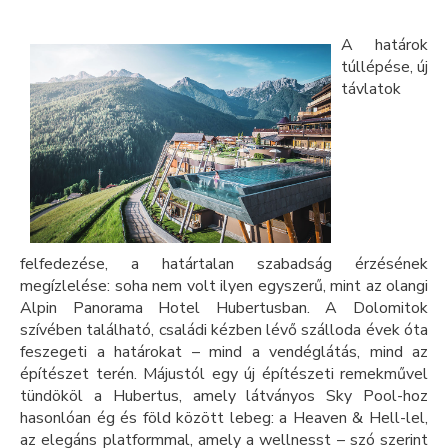
A határok
túllépése, új
távlatok
felfedezése, a határtalan szabadság érzésének
megízlelése: soha nem volt ilyen egyszerű, mint az olangi
Alpin Panorama Hotel Hubertusban. A Dolomitok
szívében található, családi kézben lévő szálloda évek óta
feszegeti a határokat – mind a vendéglátás, mind az
építészet terén. Májustól egy új építészeti remekművel
tündököl a Hubertus, amely látványos Sky Pool-hoz
hasonlóan ég és föld között lebeg: a Heaven & Hell-lel,
az elegáns platformmal, amely a wellnesst – szó szerint