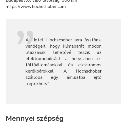
Budapesttől való távolság: 500 km
https://www.hochschober.com
A Hotel Hochschober arra ösztönzi
vendégeit, hogy klímabarát módon
utazzanak: lehetővé teszik az
elektromobilitást a helyszínen e-
töltőállomásokkal és elektromos
kerékpárokkal. A Hochschober
szálloda egy ámulatba ejtő
„rejtekhely”.
Mennyei szépség