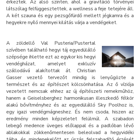
érkeztek. Az alsó szinten, ahol a gravitáció törvényei
látszólag felfüggesztettek, a wellness a feje tetejére áll.
A két szauna és egy pezsgőfürdő mellett jégkamra és a
hegyekre nyíló mennyei kilátás várja a vendégeket.
A zöldellő Val Pusteria/Pustertal
szívében található hegyi táj egyedülálló
szépsége ihlette ezt az egykor kis hegyi
vendégházat, amelyet exkluzív
szállodává alakítottak át. Christian
Gasser vezető tervezőt mindig is lenyűgözte a
természet és az építészet kölcsönhatása. Az ő víziója
vezetett nemcsak ehhez az új építészeti remekműhöz,
hanem a Geiselsberghez harmonikusan illeszkedő félkör
alakú bővítményhez és az egyedülálló Sky Poolhoz is,
egy igazi vendégmágneshez. És nem csoda, hiszen az
eredmény minden képzeletet felülmúl. A szabadon
lebegő medence üveges előlappal és a padlóban lévő
ablakokkal zökkenőmentesen beleolvad a hegyvidéki
tájba, és mindenekelőtt az úszás felszabadító érzését