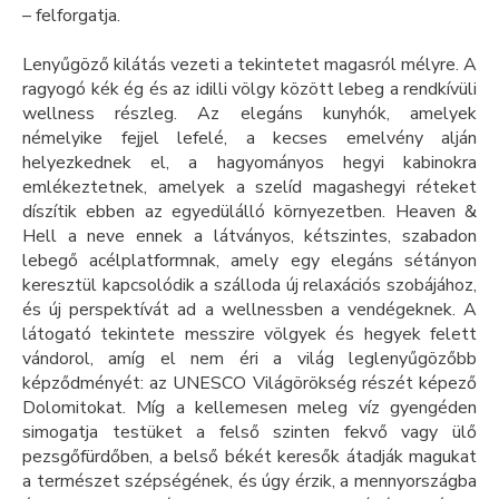
– felforgatja.
Lenyűgöző kilátás vezeti a tekintetet magasról mélyre. A
ragyogó kék ég és az idilli völgy között lebeg a rendkívüli
wellness részleg. Az elegáns kunyhók, amelyek
némelyike fejjel lefelé, a kecses emelvény alján
helyezkednek el, a hagyományos hegyi kabinokra
emlékeztetnek, amelyek a szelíd magashegyi réteket
díszítik ebben az egyedülálló környezetben. Heaven &
Hell a neve ennek a látványos, kétszintes, szabadon
lebegő acélplatformnak, amely egy elegáns sétányon
keresztül kapcsolódik a szálloda új relaxációs szobájához,
és új perspektívát ad a wellnessben a vendégeknek. A
látogató tekintete messzire völgyek és hegyek felett
vándorol, amíg el nem éri a világ leglenyűgözőbb
képződményét: az UNESCO Világörökség részét képező
Dolomitokat. Míg a kellemesen meleg víz gyengéden
simogatja testüket a felső szinten fekvő vagy ülő
pezsgőfürdőben, a belső békét keresők átadják magukat
a természet szépségének, és úgy érzik, a mennyországba