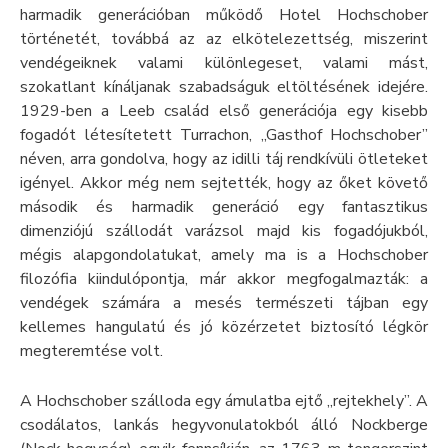
harmadik generációban működő Hotel Hochschober
történetét, továbbá az az elkötelezettség, miszerint
vendégeiknek valami különlegeset, valami mást,
szokatlant kínáljanak szabadságuk eltöltésének idejére.
1929-ben a Leeb család első generációja egy kisebb
fogadót létesítetett Turrachon, „Gasthof Hochschober”
néven, arra gondolva, hogy az idilli táj rendkívüli ötleteket
igényel. Akkor még nem sejtették, hogy az őket követő
második és harmadik generáció egy fantasztikus
dimenziójú szállodát varázsol majd kis fogadójukból,
mégis alapgondolatukat, amely ma is a Hochschober
filozófia kiindulópontja, már akkor megfogalmazták: a
vendégek számára a mesés természeti tájban egy
kellemes hangulatú és jó közérzetet biztosító légkör
megteremtése volt.
A Hochschober szálloda egy ámulatba ejtő „rejtekhely”. A
csodálatos, lankás hegyvonulatokból álló Nockberge