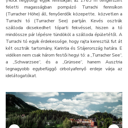
(Nock hegység) egyik fennsíkján, az 1763 m tengerszint
feletti magasságban pompázó Turrachi fennsíkon
(Turracher Höhe) áll, fenyőerdők közepette, közvetlen a
Turrachi tó (Turracher See) partján. Kevés osztrák
szálloda dicsekedhet tóparti fekvéssel, hiszen a tó
mindössze pár lépésre tündököl a szálloda épületétől. A
Turrachi tó egyik érdekessége, hogy rajta keresztül fut át
két osztrák tartomány, Karintia és Stájerország határa. E
vidéken nem csak három festői hegyi tó: a „Turracher See“,
a „Schwarzsee“, és a „Grünsee“, hanem Ausztria
legnagyobb egybefüggő cirbolyafenyő erdeje várja az
idelátogatókat.