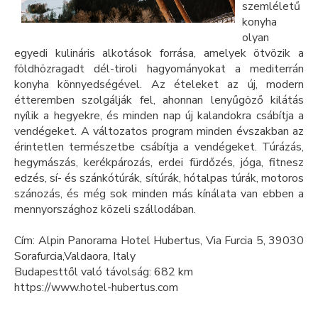
szemléletű
konyha
olyan
egyedi kulináris alkotások forrása, amelyek ötvözik a
földhözragadt dél-tiroli hagyományokat a mediterrán
konyha könnyedségével. Az ételeket az új, modern
étteremben szolgálják fel, ahonnan lenyűgöző kilátás
nyílik a hegyekre, és minden nap új kalandokra csábítja a
vendégeket. A változatos program minden évszakban az
érintetlen természetbe csábítja a vendégeket. Túrázás,
hegymászás, kerékpározás, erdei fürdőzés, jóga, fitnesz
edzés, sí- és szánkótúrák, sítúrák, hótalpas túrák, motoros
szánozás, és még sok minden más kínálata van ebben a
mennyországhoz közeli szállodában.
Cím: Alpin Panorama Hotel Hubertus, Via Furcia 5, 39030
Sorafurcia,Valdaora, Italy
Budapesttől való távolság: 682 km
https://www.hotel-hubertus.com