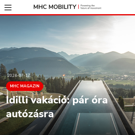
2024-07-17
MHC MAGAZIN
Idilli vakáció: pár óra
autózásra