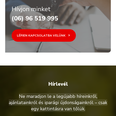
Hívjon minket
(06) 96 519 995
LÉPJEN KAPCSOLATBA VELÜNK
Hírlevél
Ne maradjon le a legújabb híreinkről,
ajánlatainkról és iparági újdonságainkról – csak
egy kattintásra van tőlük.