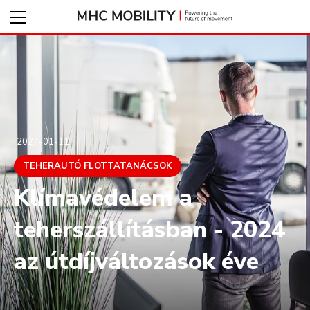
2024-01-11
TEHERAUTÓ FLOTTATANÁCSOK
Klímavédelem a
teherszállításban - 2024
az útdíjváltozások éve