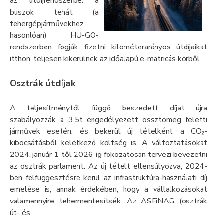
az útdíjrendszerbe: a
buszok tehát (a
tehergépjárművekhez
hasonlóan) HU-GO-
rendszerben fogják fizetni kilométerarányos útdíjaikat
itthon, teljesen kikerülnek az időalapú e-matricás körből.
Osztrák útdíjak
A teljesítménytől függő beszedett díjat újra
szabályozzák a 3,5t engedélyezett össztömeg feletti
járművek esetén, és bekerül új tételként a CO₂-
kibocsátásból keletkező költség is. A változtatásokat
2024. január 1-től 2026-ig fokozatosan tervezi bevezetni
az osztrák parlament. Az új tételt ellensúlyozva, 2024-
ben felfüggesztésre kerül az infrastruktúra-használati díj
emelése is, annak érdekében, hogy a vállalkozásokat
valamennyire tehermentesítsék. Az ASFiNAG (osztrák
út- és