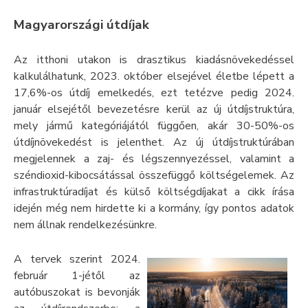
Magyarországi útdíjak
Az itthoni utakon is drasztikus kiadásnövekedéssel
kalkulálhatunk, 2023. október elsejével életbe lépett a
17,6%-os útdíj emelkedés, ezt tetézve pedig 2024.
január elsejétől bevezetésre kerül az új útdíjstruktúra,
mely jármű kategóriájától függően, akár 30-50%-os
útdíjnövekedést is jelenthet. Az új útdíjstruktúrában
megjelennek a zaj- és légszennyezéssel, valamint a
széndioxid-kibocsátással összefüggő költségelemek. Az
infrastruktúradíjat és külső költségdíjakat a cikk írása
idején még nem hirdette ki a kormány, így pontos adatok
nem állnak rendelkezésünkre.
A tervek szerint 2024.
február 1-jétől az
autóbuszokat is bevonják