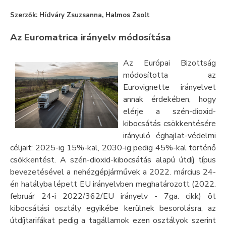
Szerzők: Hídváry Zsuzsanna, Halmos Zsolt
Az Euromatrica irányelv módosítása
Az Európai Bizottság
módosította az
Eurovignette irányelvet
annak érdekében, hogy
elérje a szén-dioxid-
kibocsátás csökkentésére
irányuló éghajlat-védelmi
céljait: 2025-ig 15%-kal, 2030-ig pedig 45%-kal történő
csökkentést. A szén-dioxid-kibocsátás alapú útdíj típus
bevezetésével a nehézgépjárművek a 2022. március 24-
én hatályba lépett EU irányelvben meghatározott (2022.
február 24-i 2022/362/EU irányelv - 7ga. cikk) öt
kibocsátási osztály egyikébe kerülnek besorolásra, az
útdíjtarifákat pedig a tagállamok ezen osztályok szerint