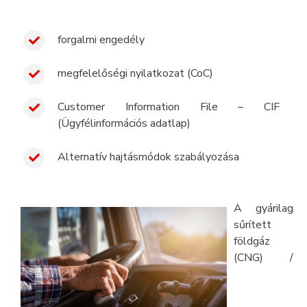
forgalmi engedély
megfelelőségi nyilatkozat (CoC)
Customer Information File – CIF
(Ügyfélinformációs adatlap)
Alternatív hajtásmódok szabályozása
A gyárilag
sűrített
földgáz
(CNG) /