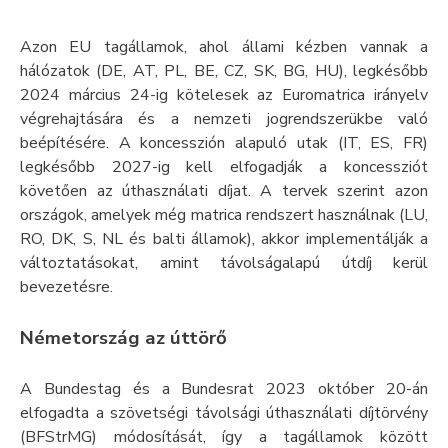
Azon EU tagállamok, ahol állami kézben vannak a
hálózatok (DE, AT, PL, BE, CZ, SK, BG, HU), legkésőbb
2024 március 24-ig kötelesek az Euromatrica irányelv
végrehajtására és a nemzeti jogrendszerükbe való
beépítésére. A koncesszión alapuló utak (IT, ES, FR)
legkésőbb 2027-ig kell elfogadják a koncessziót
követően az úthasználati díjat. A tervek szerint azon
országok, amelyek még matrica rendszert használnak (LU,
RO, DK, S, NL és balti államok), akkor implementálják a
változtatásokat, amint távolságalapú útdíj kerül
bevezetésre.
Németország az úttörő
A Bundestag és a Bundesrat 2023 október 20-án
elfogadta a szövetségi távolsági úthasználati díjtörvény
(BFStrMG) módosítását, így a tagállamok között