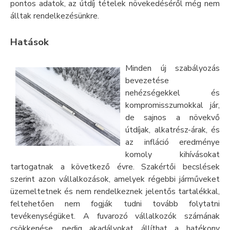
pontos adatok, az útdíj tételek növekedéséről még nem
álltak rendelkezésünkre.
Hatások
Minden új szabályozás
bevezetése
nehézségekkel és
kompromisszumokkal jár,
de sajnos a növekvő
útdíjak, alkatrész-árak, és
az infláció eredménye
komoly kihívásokat
tartogatnak a következő évre. Szakértői becslések
szerint azon vállalkozások, amelyek régebbi járműveket
üzemeltetnek és nem rendelkeznek jelentős tartalékkal,
feltehetően nem fogják tudni tovább folytatni
tevékenységüket. A fuvarozó vállalkozók számának
csökkenése, pedig akadályokat állíthat a hatékony