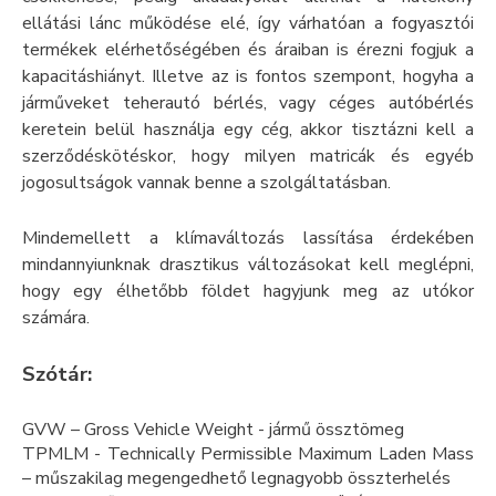
ellátási lánc működése elé, így várhatóan a fogyasztói
termékek elérhetőségében és áraiban is érezni fogjuk a
kapacitáshiányt. Illetve az is fontos szempont, hogyha a
járműveket
teherautó bérlés
, vagy
céges autóbérlés
keretein belül használja egy cég, akkor tisztázni kell a
szerződéskötéskor, hogy milyen matricák és egyéb
jogosultságok vannak benne a szolgáltatásban.
Mindemellett a klímaváltozás lassítása érdekében
mindannyiunknak drasztikus változásokat kell meglépni,
hogy egy élhetőbb földet hagyjunk meg az utókor
számára.
Szótár:
GVW – Gross Vehicle Weight - jármű össztömeg
TPMLM - Technically Permissible Maximum Laden Mass
– műszakilag megengedhető legnagyobb összterhelés