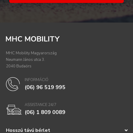
MHC Mobility Magyarország
Neumann János utca 3.
2040 Budaörs
INFORMÁCIÓ
(06) 96 519 995
ASSISTANCE 24/7
(06) 1 809 0089
Hosszú távú bérlet