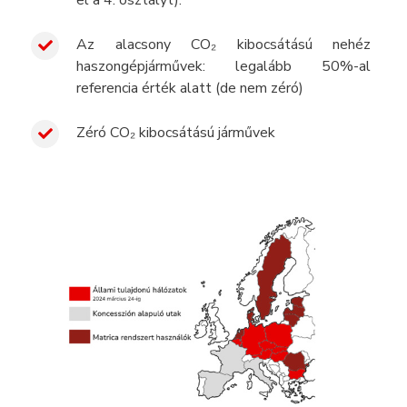
el a 4. osztályt).
Az alacsony CO₂ kibocsátású nehéz
haszongépjárművek: legalább 50%-al
referencia érték alatt (de nem zéró)
Zéró CO₂ kibocsátású járművek