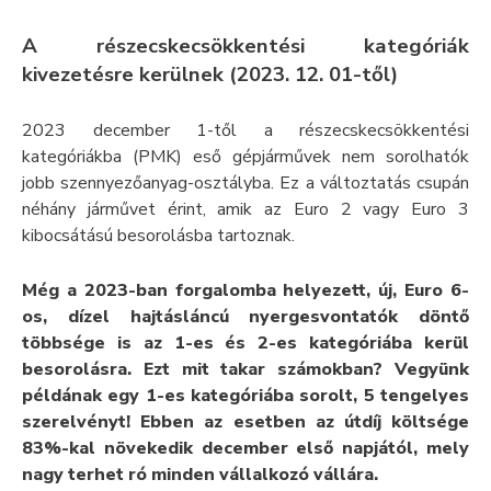
A részecskecsökkentési kategóriák
kivezetésre kerülnek (2023. 12. 01-től)
2023 december 1-től a részecskecsökkentési
kategóriákba (PMK) eső gépjárművek nem sorolhatók
jobb szennyezőanyag-osztályba. Ez a változtatás csupán
néhány járművet érint, amik az Euro 2 vagy Euro 3
kibocsátású besorolásba tartoznak.
Még a 2023-ban forgalomba helyezett, új, Euro 6-
os, dízel hajtásláncú nyergesvontatók döntő
többsége is az 1-es és 2-es kategóriába kerül
besorolásra. Ezt mit takar számokban? Vegyünk
példának egy 1-es kategóriába sorolt, 5 tengelyes
szerelvényt! Ebben az esetben az útdíj költsége
83%-kal növekedik december első napjától, mely
nagy terhet ró minden vállalkozó vállára.