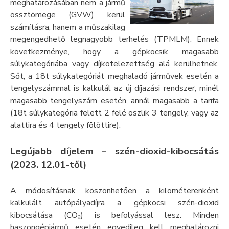
meghatározásában nem a jármű
össztömege (GVW) kerül
számításra, hanem a műszakilag
megengedhető legnagyobb terhelés (TPMLM). Ennek
következménye, hogy a gépkocsik magasabb
súlykategóriába vagy díjkötelezettség alá kerülhetnek.
Sőt, a 18t súlykategóriát meghaladó járművek esetén a
tengelyszámmal is kalkulál az új díjazási rendszer, minél
magasabb tengelyszám esetén, annál magasabb a tarifa
(18t súlykategória felett 2 felé oszlik 3 tengely, vagy az
alattira és 4 tengely fölöttire).
Legújabb díjelem – szén-dioxid-kibocsátás
(2023. 12.01-től)
A módosításnak köszönhetően a kilométerenként
kalkulált autópályadíjra a gépkocsi szén-dioxid
kibocsátása (CO₂) is befolyással lesz. Minden
haszongépjármű esetén egyedileg kell meghatározni