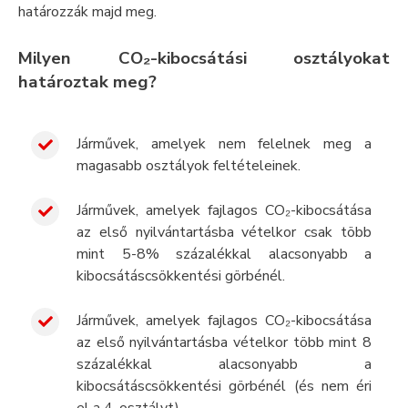
határozzák majd meg.
Milyen CO₂-kibocsátási osztályokat
határoztak meg?
Járművek, amelyek nem felelnek meg a
magasabb osztályok feltételeinek.
Járművek, amelyek fajlagos CO₂-kibocsátása
az első nyilvántartásba vételkor csak több
mint 5-8% százalékkal alacsonyabb a
kibocsátáscsökkentési görbénél.
Járművek, amelyek fajlagos CO₂-kibocsátása
az első nyilvántartásba vételkor több mint 8
százalékkal alacsonyabb a
kibocsátáscsökkentési görbénél (és nem éri