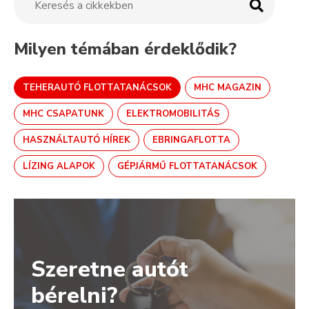
Milyen témában érdeklődik?
TEHERAUTÓ FLOTTATANÁCSOK
MHC MAGAZIN
MHC CSAPATUNK
ELEKTROMOBILITÁS
HASZNÁLTAUTÓ HÍREK
EBRINGAFLOTTA
LÍZING ALAPOK
GÉPJÁRMŰ FLOTTATANÁCSOK
Szeretne autót
bérelni?