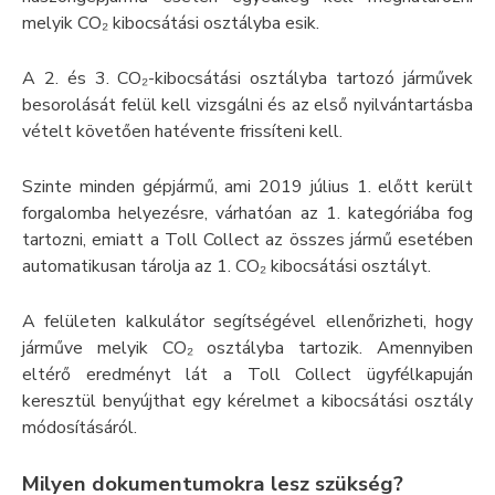
melyik CO₂ kibocsátási osztályba esik.
A 2. és 3. CO₂-kibocsátási osztályba tartozó járművek
besorolását felül kell vizsgálni és az első nyilvántartásba
vételt követően hatévente frissíteni kell.
Szinte minden gépjármű, ami 2019 július 1. előtt került
forgalomba helyezésre, várhatóan az 1. kategóriába fog
tartozni, emiatt a Toll Collect az összes jármű esetében
automatikusan tárolja az 1. CO₂ kibocsátási osztályt.
A felületen kalkulátor segítségével ellenőrizheti, hogy
járműve melyik CO₂ osztályba tartozik. Amennyiben
eltérő eredményt lát a Toll Collect ügyfélkapuján
keresztül benyújthat egy kérelmet a kibocsátási osztály
módosításáról.
Milyen dokumentumokra lesz szükség?