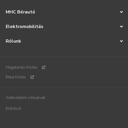
MHC Bérautó
Elektromobilitás
Rólunk
Magatartási Kódex
Etikai Kódex
Adatvédelmi irányelvek
Előírások