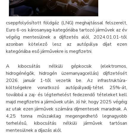
cseppfolyósított földgáz (LNG) meghajtással felszerelt,
Euro 6-os károsanyag-kategóriába tartozó járművek az év
végéig mentesülnek a díjfizetés alól, 2024.01.01-től
azonban kötelező lesz az autópálya díjat ezen
kategóriába eső járművekre is megfizetni.
A kibocsátás nélküli gépkocsik (elektromos,
hidrogénégők, hidrogén üzemanyagcellás) díjfizetését
2026. január 1-től vezetik be. Az infrastruktúra-
költségekre vonatkozó autópályadíj-tétel 25%-át,
továbbá a zaj- és légterhelést fedezendő tételeket kell
majd megfizetni a járművek után. Jó hír, hogy 2025 végéig
az utak ezen járművek számára díjmentesek maradnak. A
4,25 tonna műszakilag megengedhető legnagyobb
terhelésű, kibocsátás nélküli járművek tartósan
mentesülnek a díjazás alól.