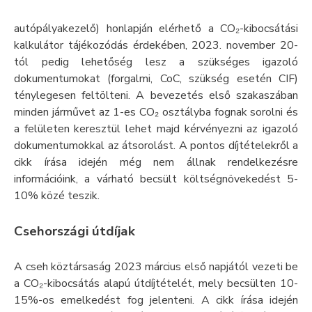
autópályakezelő) honlapján elérhető a CO₂-kibocsátási
kalkulátor tájékozódás érdekében, 2023. november 20-
tól pedig lehetőség lesz a szükséges igazoló
dokumentumokat (forgalmi, CoC, szükség esetén CIF)
ténylegesen feltölteni. A bevezetés első szakaszában
minden járművet az 1-es CO₂ osztályba fognak sorolni és
a felületen keresztül lehet majd kérvényezni az igazoló
dokumentumokkal az átsorolást. A pontos díjtételekről a
cikk írása idején még nem állnak rendelkezésre
információink, a várható becsült költségnövekedést 5-
10% közé teszik.
Csehországi útdíjak
A cseh köztársaság 2023 március első napjától vezeti be
a CO₂-kibocsátás alapú útdíjtételét, mely becsülten 10-
15%-os emelkedést fog jelenteni. A cikk írása idején