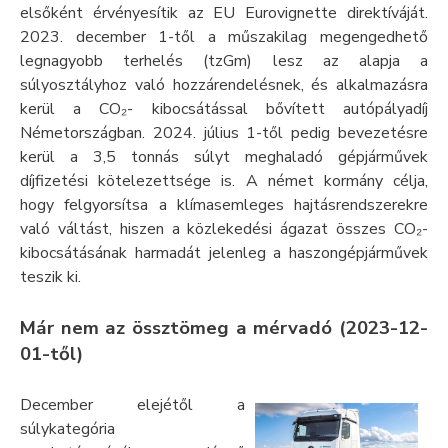
elsőként érvényesítik az EU Eurovignette direktíváját.
2023. december 1-től a műszakilag megengedhető
legnagyobb terhelés (tzGm) lesz az alapja a
súlyosztályhoz való hozzárendelésnek, és alkalmazásra
kerül a CO₂- kibocsátással bővített autópályadíj
Németországban. 2024. július 1-től pedig bevezetésre
kerül a 3,5 tonnás súlyt meghaladó gépjárművek
díjfizetési kötelezettsége is. A német kormány célja,
hogy felgyorsítsa a klímasemleges hajtásrendszerekre
való váltást, hiszen a közlekedési ágazat összes CO₂-
kibocsátásának harmadát jelenleg a haszongépjárművek
teszik ki.
Már nem az össztömeg a mérvadó (2023-12-
01-től)
December elejétől a
súlykategória