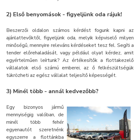
2) Első benyomások - figyeljünk oda rájuk!
Beszerzői oldalon számos kérdést fogunk kapni az
ajánlattevőktől, figyeljünk oda, melyik képviselő milyen
minőségű, mennyire releváns kérdéseket tesz fel. Segíti a
tender előrehaladását, vagy például olyat kérdez, amit
egyértelműen leírtunk? Az értékesítők a flottakezelő
vállalatok első számú emberei, az ő felkészültségük
tükrözheti az egész vállalat teljesítő képességét.
3) Minél több - annál kedvezőbb?
Egy bizonyos jármű
mennyiségig valóban, de
minél több fehér
egyenautót szeretnénk
egyszerre a flottánkba