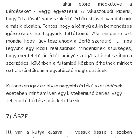
akár előre megküldve a
kérdéseket - végig egyeztetni. A válaszokból kiderül,
hogy “eladóval” vagy szakértő értékesítővel van dolgunk
a másik oldalon. Fontos, hogy a könnyű all-in bemondásos
ígéreteknek ne higgyünk feltétlenül. Aki mindenre azt
mondja, hogy “úgy lesz ahogy a Bérlő szeretné” … nos
legyünk egy kicsit reálisabbak. Mindenkinek szükséges,
hogy megfelelő ár-érték arányú szolgáltatásról szóljon a
szerződés, különben a futamidő közben érhetnek minket
extra számlákban megvalósuló meglepetések.
Különösen igaz ez olyan nagyobb értékű szerződések
esetében, mint amilyen egy
kisteherautó bérlés
, vagy
teherautó bérlés
során keletkezik.
7) ÁSZF
Itt van a kutya elásva - vessük össze a szóban