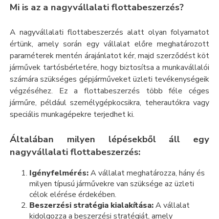
Mi is az a nagyvállalati flottabeszerzés?
A nagyvállalati flottabeszerzés alatt olyan folyamatot
értünk, amely során egy vállalat előre meghatározott
paraméterek mentén árajánlatot kér, majd szerződést köt
járművek tartósbérletére, hogy biztosítsa a munkavállalói
számára szükséges gépjárműveket üzleti tevékenységeik
végzéséhez. Ez a flottabeszerzés több féle céges
járműre, például személygépkocsikra, teherautókra vagy
speciális munkagépekre terjedhet ki.
Általában milyen lépésekből áll egy
nagyvállalati flottabeszerzés:
Igényfelmérés:
A vállalat meghatározza, hány és
milyen típusú járművekre van szüksége az üzleti
célok elérése érdekében.
Beszerzési stratégia kialakítása:
A vállalat
kidolgozza a beszerzési stratégiát, amely