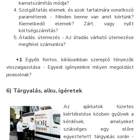
kamatszámítás módja?
Szolgáltatás elemek, és azok tartalmára vonatkozó
paraméterek - Minden benne van amit kértünk?
Kiemelkedő elemek? Zárt, vagy nyílt
költségszámítás?
Átadás, ütemezés - Az átadás várható ütemezése
megfelel számunkra?
+1
Egyéb fontos, kiírásunkban szereplő tényezők
visszaigazolása - Egyedi igényeinkre milyen megoldást
javasolnak?
6) Tárgyalás, alku, ígéretek
Az ajánlatok tüzetes
kiértékelése közben gyűlnek a
kérdések, amelyeket
szükséges egy előre
egyeztetett tárgyalás során -