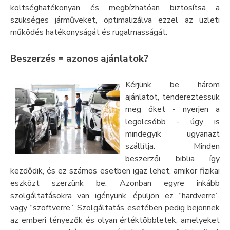
költséghatékonyan és megbízhatóan biztosítsa a
szükséges járműveket, optimalizálva ezzel az üzleti
működés hatékonyságát és rugalmasságát.
Beszerzés = azonos ajánlatok?
Kérjünk be három
ajánlatot, tendereztessük
meg őket - nyerjen a
legolcsóbb - úgy is
mindegyik ugyanazt
szállítja. Minden
beszerzői biblia így
kezdődik, és ez számos esetben igaz lehet, amikor fizikai
eszközt szerzünk be. Azonban egyre inkább
szolgáltatásokra van igényünk, épüljön ez “hardverre”,
vagy “szoftverre”. Szolgáltatás esetében pedig bejönnek
az emberi tényezők és olyan értéktöbbletek, amelyeket