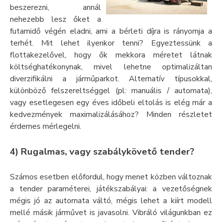
beszerezni, annál
nehezebb lesz őket a
futamidő végén eladni, ami a bérleti díjra is rányomja a
terhét. Mit lehet ilyenkor tenni? Egyeztessünk a
flottakezelővel, hogy ők mekkora méretet látnak
költséghatékonynak, mivel lehetne optimalizáltan
diverzifikálni a járműparkot. Alternatív típusokkal,
különböző felszereltséggel (pl: manuális / automata),
vagy esetlegesen egy éves időbeli eltolás is elég már a
kedvezmények maximalizálásához? Minden részletet
érdemes mérlegelni.
4) Rugalmas, vagy szabálykövető tender?
Számos esetben előfordul, hogy menet közben változnak
a tender paraméterei, játékszabályai: a vezetőségnek
mégis jó az automata váltó, mégis lehet a kiírt modell
mellé másik járművet is javasolni. Vibráló világunkban ez