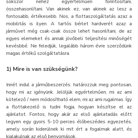
sokszor nehéz egyértelműen forintosítani,
összehasonlítani. Van akinek ez, van akinek az lesz a
fontosabb, értékesebb. Nos, a flottaszolgáltatás azaz a
mobilitás is ilyen. A tartós bérlet hardverét azaz a
járművet még csak-csak össze lehet hasonlítani, de az
egyes elemeket és annak jövőbeli teljesítési minőségét
kevésbbé. Ne feledjük, legalább három évre szerződünk
magas értékű szolgáltatásra.
1) Mire is van szükségünk?
Innét indul a járműbeszerzés: határozzuk meg pontosan,
hogy mi az igényünk. Jelöljük egyértelműen, mi az ami
kötelező / nem módosítható elem, mi az ami rugalmas. Így
a flottakezelő is tudni fogja, hogyan készítse el az
ajánlatot. Fontos, hogy akár az első ajánlatadás előtt
legyen egy gyors 5-10 perces élőbeszédes egyezetés,
amely során kiderülnek ki mit ért a fogalmak alatt, és
kialakulnak az első benyomások.