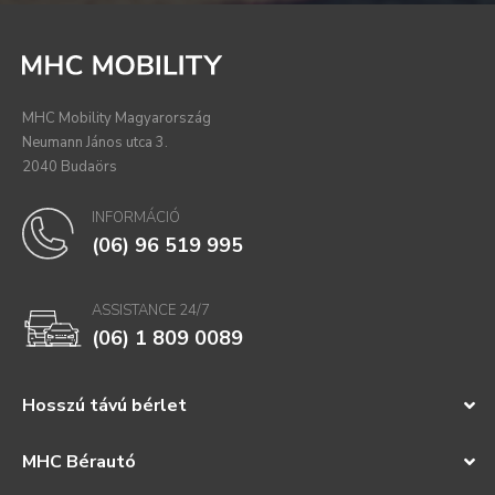
MHC Mobility Magyarország
Neumann János utca 3.
2040 Budaörs
INFORMÁCIÓ
(06) 96 519 995
ASSISTANCE 24/7
(06) 1 809 0089
Hosszú távú bérlet
MHC Bérautó