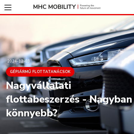
2024-12-03
GÉPJÁRMŰ FLOTTATANÁCSOK
Nagyvállalati
flottabeszerzés - Nagyban
könnyebb?