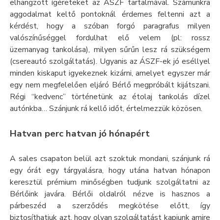
elhangzott ígéreteket az ÁSZF tartalmával. Számunkra
aggodalmat keltő pontoknál érdemes feltenni azt a
kérdést, hogy a szóban forgó paragrafus milyen
valószínűséggel fordulhat elő velem (pl: rossz
üzemanyag tankolása), milyen sűrűn lesz rá szükségem
(csereautó szolgáltatás). Ugyanis az ÁSZF-ek jó eséllyel
minden kiskaput igyekeznek kizárni, amelyet egyszer már
egy nem megfelelően eljáró Bérlő megpróbált kijátszani.
Régi “kedvenc” történetünk az étolaj tankolás dízel
autónkba… Szánjunk rá kellő időt, értelmezzük közösen.
Hatvan perc hatvan jó hónapért
A sales csapaton belül azt szoktuk mondani, szánjunk rá
egy órát egy tárgyalásra, hogy utána hatvan hónapon
keresztül prémium minőségben tudjunk szolgáltatni az
Bérlőink javára. Bérlői oldalról nézve is hasznos a
párbeszéd a szerződés megkötése előtt, így
biztosíthatjuk azt, hogy olyan szolgáltatást kapjunk amire