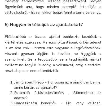
már-már természetes, viszont beszerzőként legyen
figyelmünk arra, hogy minden szereplő értesüljön a
változásokról - hiszen ekkor tudjuk fenntartani a versenyt.
5) Hogyan értékeljük az ajánlatokat?
Előbb-utóbb az összes ajánlat beérkezik, kezdődik a
kiértékelés szakasza. Az első pillantásunk önkéntelenül
is az árra esik - hiszen erre vagyunk a legkíváncsibbak.
Viszont gyorsan lépjünk is tovább, ne higgyjünk a
szemünknek. Se a legolcsóbb, se a legdrágább ajánlat
mellett ne tegyük le addig a voksunkat, amíg a tartalmi
részt alaposan nem ellenőriztük.
Jármű specifikáció - Pontosan az a jármű van benne,
amire kértük az ajánlatot?
Futamidő, futásteljesítmény - Stimmelnek az
adatok?
Finanszírozási kondíciók - Fix, vagy változó,