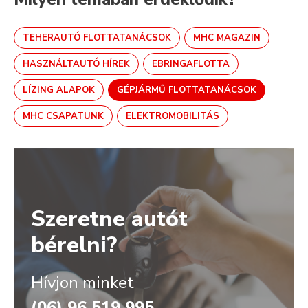
TEHERAUTÓ FLOTTATANÁCSOK
MHC MAGAZIN
HASZNÁLTAUTÓ HÍREK
EBRINGAFLOTTA
LÍZING ALAPOK
GÉPJÁRMŰ FLOTTATANÁCSOK
MHC CSAPATUNK
ELEKTROMOBILITÁS
Szeretne autót
bérelni?
Hívjon minket
(06) 96 519 995