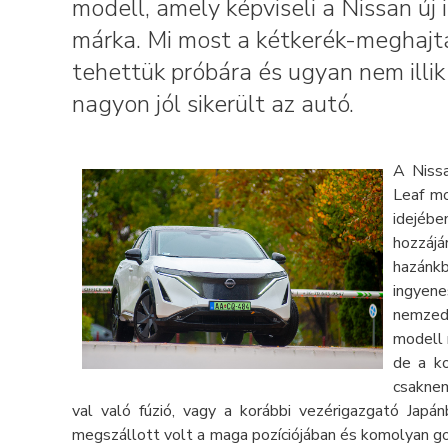
modell, amely képviseli a Nissan új
márka. Mi most a kétkerék-meghajtá
tehettük próbára és ugyan nem illik 
nagyon jól sikerült az autó.
A Nissa
Leaf mo
idejébe
hozzáj
hazánk
ingyen
nemzed
modell 
de a k
csaknem
val való fúzió, vagy a korábbi vezérigazgató Japá
megszállott volt a maga pozíciójában és komolyan go