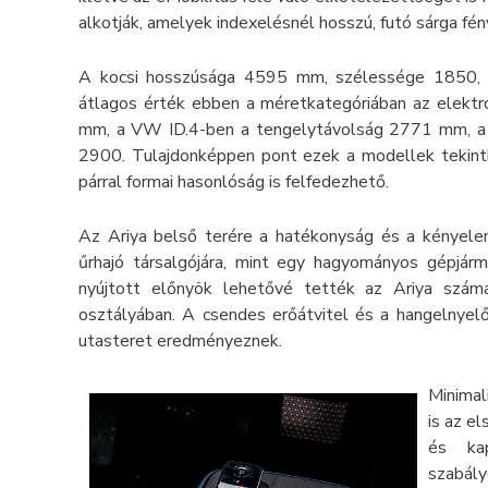
alkotják, amelyek indexelésnél hosszú, futó sárga fén
A kocsi hosszúsága 4595 mm, szélessége 1850,
átlagos érték ebben a méretkategóriában az elekt
mm, a VW ID.4-ben a tengelytávolság 2771 mm, a 
2900. Tulajdonképpen pont ezek a modellek tekinth
párral formai hasonlóság is felfedezhető.
Az Ariya belső terére a hatékonyság és a kényelem
űrhajó társalgójára, mint egy hagyományos gépjárm
nyújtott előnyök lehetővé tették az Ariya számá
osztályában. A csendes erőátvitel és a hangelnye
utasteret eredményeznek.
Minimal
is az e
és kap
szabály