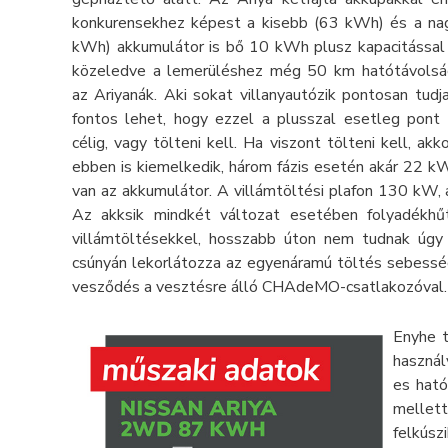
konkurensekhez képest a kisebb (63 kWh) és a na
kWh) akkumulátor is bő 10 kWh plusz kapacitással 
közeledve a lemerüléshez még 50 km hatótávolság
az Ariyanák. Aki sokat villanyautózik pontosan tudj
fontos lehet, hogy ezzel a plusszal esetleg pont 
célig, vagy tölteni kell. Ha viszont tölteni kell, akk
ebben is kiemelkedik, három fázis esetén akár 22 kW
van az akkumulátor. A villámtöltési plafon 130 kW, a
Az akksik mindkét változat esetében folyadékhű
villámtöltésekkel, hosszabb úton nem tudnak úgy
csúnyán lekorlátozza az egyenáramú töltés sebessé
vesződés a vesztésre álló CHAdeMO-csatlakozóval.
Enyhe t
használ
es ható
mellet
felkús