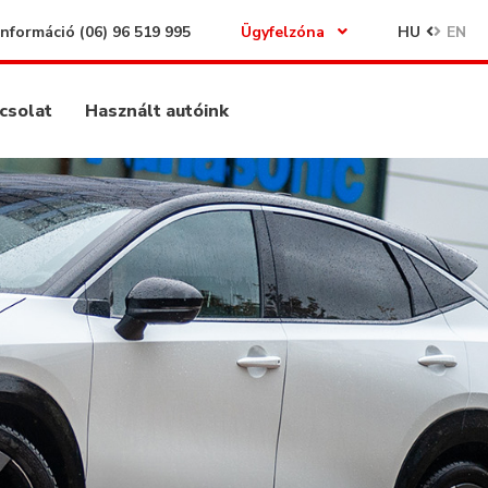
Információ
(06) 96 519 995
Ügyfelzóna
HU
EN
csolat
Használt autóink