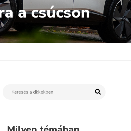
jra a csúcson
Milyen témában