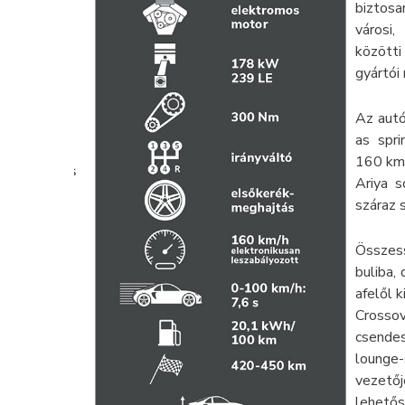
biztos
városi
közötti
gyártói
Az autó
as spri
160 km/
Ariya s
száraz 
Összess
buliba,
afelől 
Crossov
csende
lounge
vezető
lehető