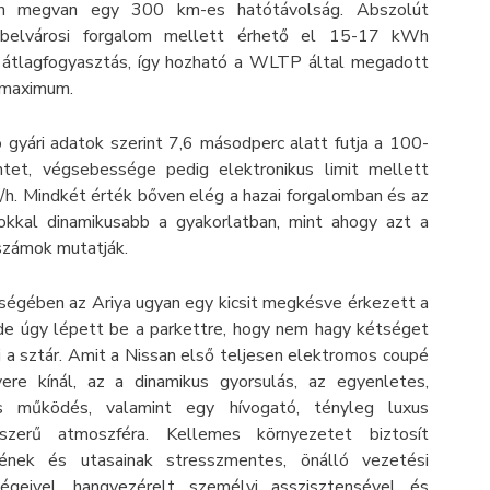
an megvan egy 300 km-es hatótávolság. Abszolút
, belvárosi forgalom mellett érhető el 15-17 kWh
 átlagfogyasztás, így hozható a WLTP által megadott
 maximum.
 gyári adatok szerint 7,6 másodperc alatt futja a 100-
ntet, végsebessége pedig elektronikus limit mellett
h. Mindkét érték bőven elég a hazai forgalomban és az
okkal dinamikusabb a gyakorlatban, mint ahogy azt a
számok mutatják.
égében az Ariya ugyan egy kicsit megkésve érkezett a
 de úgy lépett be a parkettre, hogy nem hagy kétséget
ki a sztár. Amit a Nissan első teljesen elektromos coupé
ere kínál, az a dinamikus gyorsulás, az egyenletes,
s működés, valamint egy hívogató, tényleg luxus
-szerű atmoszféra. Kellemes környezetet biztosít
jének és utasainak stresszmentes, önálló vezetési
ségeivel, hangvezérelt személyi asszisztensével és