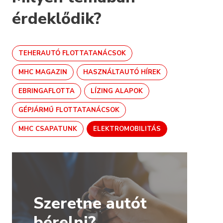
érdeklődik?
TEHERAUTÓ FLOTTATANÁCSOK
MHC MAGAZIN
HASZNÁLTAUTÓ HÍREK
EBRINGAFLOTTA
LÍZING ALAPOK
GÉPJÁRMŰ FLOTTATANÁCSOK
MHC CSAPATUNK
ELEKTROMOBILITÁS
Szeretne autót
bérelni?