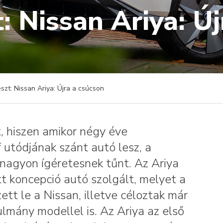
t: Nissan Ariya: Ú
eszt: Nissan Ariya: Újra a csúcson
, hiszen amikor négy éve
 utódjának szánt autó lesz, a
n nagyon ígéretesnek tűnt. Az Ariya
t koncepció autó szolgált, melyet a
t le a Nissan, illetve céloztak már
mány modellel is. Az Ariya az első