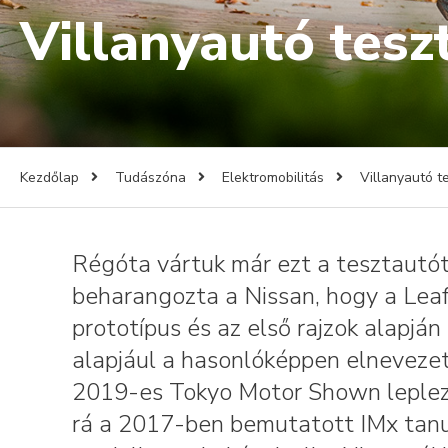
Villanyautó tesz
Kezdőlap
Tudászóna
Elektromobilitás
Villanyautó t
Régóta vártuk már ezt a tesztautót
beharangozta a Nissan, hogy a Leaf
prototípus és az első rajzok alapjá
alapjául a hasonlóképpen elnevezet
2019-es Tokyo Motor Shown leplezet
rá a 2017-ben bemutatott IMx tanul