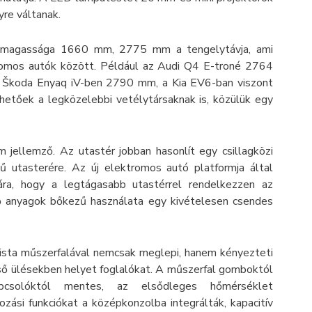
yre váltanak.
 magassága 1660 mm, 2775 mm a tengelytávja, ami
romos autók között. Például az Audi Q4 E-troné 2764
Škoda Enyaq iV-ben 2790 mm, a Kia EV6-ban viszont
etőek a legközelebbi vetélytársaknak is, közülük egy
 jellemző. Az utastér jobban hasonlít egy csillagközi
ű utasterére. Az új elektromos autó platformja által
ra, hogy a legtágasabb utastérrel rendelkezzen az
lő anyagok bőkezű használata egy kivételesen csendes
ista műszerfalával nemcsak meglepi, hanem kényezteti
lső ülésekben helyet foglalókat. A műszerfal gomboktól
csolóktól mentes, az elsődleges hőmérséklet
ozási funkciókat a középkonzolba integrálták, kapacitív