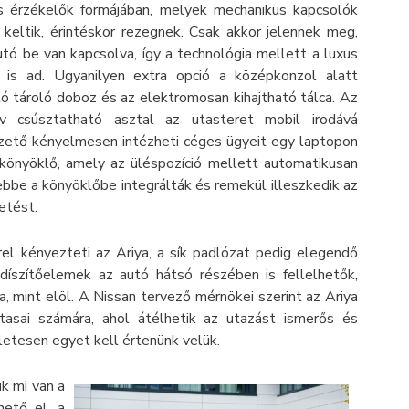
s érzékelők formájában, melyek mechanikus kapcsolók
 keltik, érintéskor rezegnek. Csak akkor jelennek meg,
utó be van kapcsolva, így a technológia mellett a luxus
 is ad. Ugyanilyen extra opció a középkonzol alatt
tó tároló doboz és az elektromosan kihajtható tálca. Az
tív csúsztatható asztal az utasteret mobil irodává
vezető kényelmesen intézheti céges ügyeit egy laptopon
 könyöklő, amely az üléspozíció mellett automatikusan
bbe a könyöklőbe integrálták és remekül illeszkedik az
etést.
el kényezteti az Ariya, a sík padlózat pedig elegendő
 díszítőelemek az autó hátsó részében is fellelhetők,
, mint elöl. A Nissan tervező mérnökei szerint az Ariya
tasai számára, ahol átélhetik az utazást ismerős és
letesen egyet kell értenünk velük.
k mi van a
hető el, a