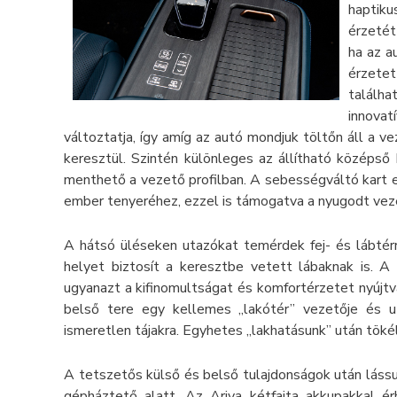
haptiku
érzetét
ha az a
érzetet
találha
innova
változtatja, így amíg az autó mondjuk töltőn áll a 
keresztül. Szintén különleges az állítható középső
menthető a vezető profilban. A sebességváltó kart e
ember tenyeréhez, ezzel is támogatva a nyugodt vez
A hátsó üléseken utazókat temérdek fej- és lábtérr
helyet biztosít a keresztbe vetett lábaknak is. A
ugyanazt a kifinomultságat és komfortérzetet nyújtva
belső tere egy kellemes „lakótér” vezetője és u
ismeretlen tájakra. Egyhetes „lakhatásunk” után töké
A tetszetős külső és belső tulajdonságok után lássu
gépháztető alatt. Az Ariya kétfajta akkupakkal ér