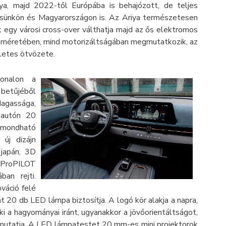
a, majd 2022-től Európába is behajózott, de teljes
ensünkön és Magyarországon is. Az Ariya természetesen
nt egy városi cross-over válthatja majd az ős elektromos
d méretében, mind motorizáltságában megmutatkozik, az
életes ötvözete.
vonalon a
betűjéből
agassága,
t autón 20
m mondható
 új dizájn
s japán, 3D
 ProPILOT
an rejti.
ováció felé
át 20 db LED lámpa biztosítja. A logó kör alakja a napra,
 ki a hagyományai iránt, ugyanakkor a jövőorientáltságot,
s mutatja. A LED lámpatestet 20 mm-es mini projektorok