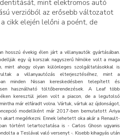
 identitását, mint elektromos autó
sú verzióból az erősebb változatot
a cikk elején lelőni a poént, de
n hosszú évekig élen járt a villanyautók gyártásában.
delljük egy új korszak nagyszerű hírnöke volt a maga
n, mint ahogy olyan különleges szolgáltatásokkal is
árultak a villanyautózás elterjesztéséhez, mint a
ban minden Nissan kereskedésben telepített és
esen használható töltőberendezések. A Leaf több
éken keresztül jelen volt a piacon, de a legutolsó
mintha már elfáradt volna. Vártuk, vártuk az újdonságot,
oncepció modellként már 2017-ben bemutatott Ariya
 akart megérkezni. Ennek lehetett oka akár a Renault-
nban történt letartoztatása is - Carlos Ghosn ugyanis
ndolta a Teslával való versenyt -. Kisebb kihagyás után