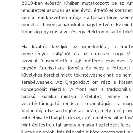
2019-ben először Kínában mutatkozott be az Ariy
lendülettel azonban az idei évtől érhető el kontin
nem a Leaf közvetlen utódja, - a Nissan tervei szeri
modellt – hanem annak inkább nagytestvére. Ez min
újdonság egy crossover és egy elektromos autó tök
Ha kívülről kezdjük az ismerkedést, a front
menetfények csíkjából és az orrmaszk nagy V 
azonnal felismerhető a 4,6 méteres crossover. M
enyhén futurisztikus formája és nagy, a fotózot
hüvelykes kerekei miatt tekintélyesnek hat, de ne
terebélyesnek. Az újragondolt orr rész a Nissan
koncepcióját fejezi ki. A front rész, a tradicionáli
hatású, kumiko mintájú síkfelület, amely a
vezetéstámogató rendszer technológiáit is magáb
Vadonatúj a Nissan logó is az orrán, amely a cég inn
való elhivatottságát tükrözi, az új embléma világítás
mint égitestre utal, amely a márka tiszteletét fejezi
illetve az eMobilitás felé való elkötelezettséget i