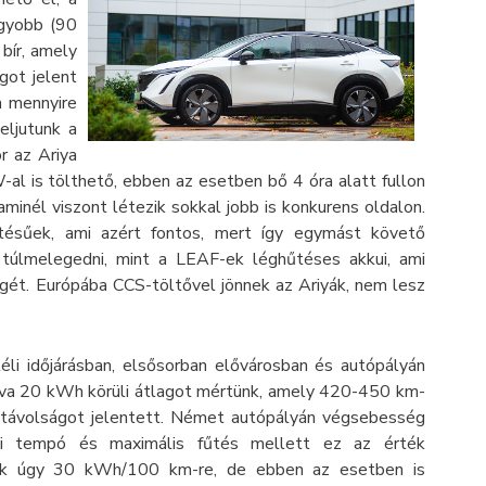
gyobb (90
bír, amely
ot jelent
a mennyire
eljutunk a
or az Ariya
-al is tölthető, ebben az esetben bő 4 óra alatt fullon
minél viszont létezik sokkal jobb is konkurens oldalon.
tésűek, ami azért fontos, mert így egymást követő
 túlmelegedni, mint a LEAF-ek léghűtéses akkui, ami
gét. Európába CCS-töltővel jönnek az Ariyák, nem lesz
éli időjárásban, elsősorban elővárosban és autópályán
va 20 kWh körüli átlagot mértünk, amely 420-450 km-
távolságot jelentett. Német autópályán végsebesség
ti tempó és maximális fűtés mellett ez az érték
zik úgy 30 kWh/100 km-re, de ebben az esetben is