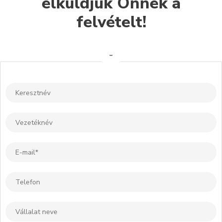
elküldjük Önnek a
felvételt!
-