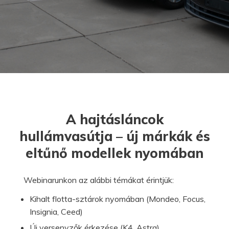
A hajtásláncok
hullámvasútja – új márkák és
eltűnő modellek nyomában
Webinarunkon az alábbi témákat érintjük:
Kihalt flotta-sztárok nyomában (Mondeo, Focus,
Insignia, Ceed)
Új versenyzők érkezése (K4, Astra)