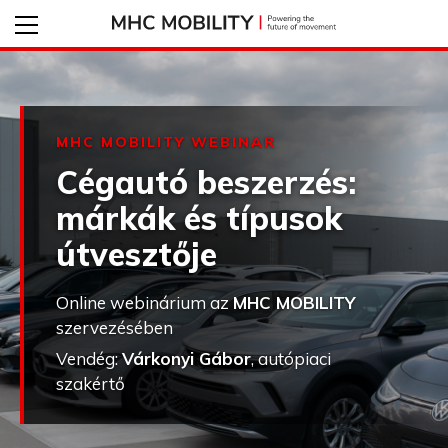
MHC MOBILITY WEBINAR
Cégautó beszerzés:
márkák és típusok
útvesztője
Online webinárium az
MHC MOBILITY
szervezésében
Vendég:
Várkonyi Gábor
, autópiaci
szakértő