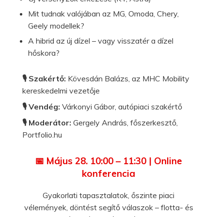
Mit tudnak valójában az MG, Omoda, Chery,
Geely modellek?
A hibrid az új dízel – vagy visszatér a dízel
hőskora?
🎙️ Szakértő:
Kövesdán Balázs, az MHC Mobility
kereskedelmi vezetője
🎙️ Vendég:
Várkonyi Gábor, autópiaci szakértő
🎙️ Moderátor:
Gergely András, főszerkesztő,
Portfolio.hu
📅 Május 28. 10:00 – 11:30 | Online
konferencia
Gyakorlati tapasztalatok, őszinte piaci
vélemények, döntést segítő válaszok – flotta- és