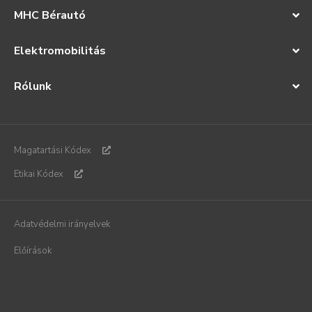
MHC Bérautó
Elektromobilitás
Rólunk
Magatartási Kódex
Etikai Kódex
Adatvédelmi irányelvek
Előírások