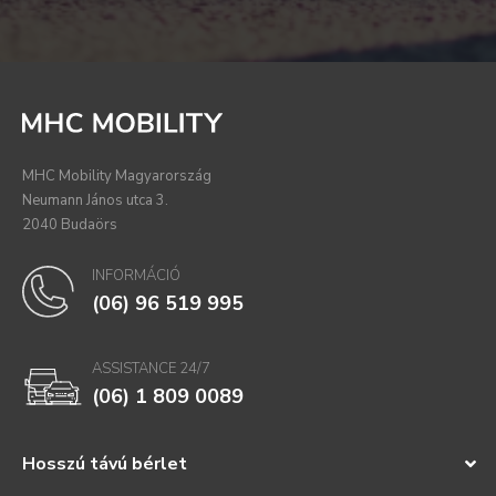
MHC Mobility Magyarország
Neumann János utca 3.
2040 Budaörs
INFORMÁCIÓ
(06) 96 519 995
ASSISTANCE 24/7
(06) 1 809 0089
Hosszú távú bérlet