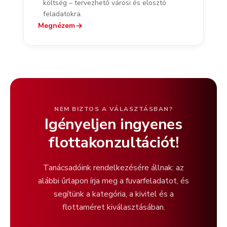
költség – tervezhető városi és elosztó
feladatokra.
Megnézem
NEM BIZTOS A VÁLASZTÁSBAN?
Igényeljen ingyenes
flottakonzultációt!
Tanácsadóink rendelkezésére állnak: az
alábbi űrlapon írja meg a fuvarfeladatot, és
segítünk a kategória, a kivitel és a
flottaméret kiválasztásában.