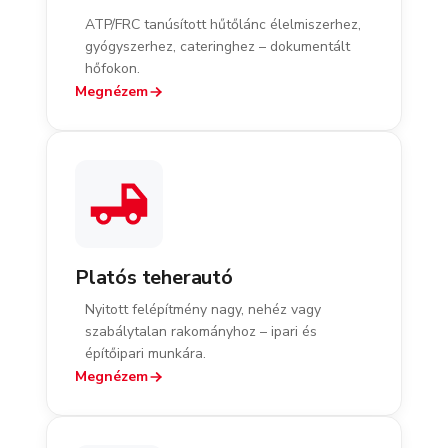
ATP/FRC tanúsított hűtőlánc élelmiszerhez,
gyógyszerhez, cateringhez – dokumentált
hőfokon.
Megnézem
Platós teherautó
Nyitott felépítmény nagy, nehéz vagy
szabálytalan rakományhoz – ipari és
építőipari munkára.
Megnézem