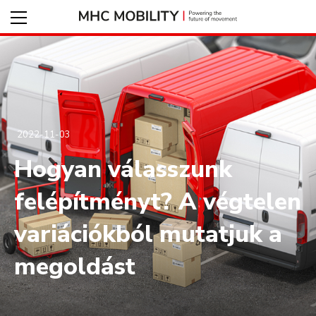
2022-11-03
Hogyan válasszunk
felépítményt? A végtelen
variációkból mutatjuk a
megoldást