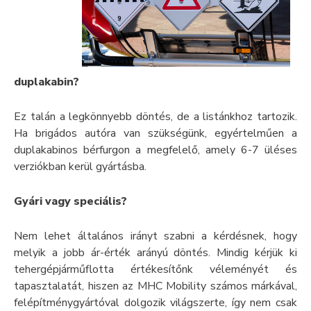
duplakabin?
Ez talán a legkönnyebb döntés, de a listánkhoz tartozik.
Ha brigádos autóra van szükségünk, egyértelműen a
duplakabinos bérfurgon a megfelelő, amely 6-7 üléses
verziókban kerül gyártásba.
Gyári vagy speciális?
Nem lehet általános irányt szabni a kérdésnek, hogy
melyik a jobb ár-érték arányú döntés. Mindig kérjük ki
tehergépjárműflotta értékesítőnk véleményét és
tapasztalatát, hiszen az MHC Mobility számos márkával,
felépítménygyártóval dolgozik világszerte, így nem csak