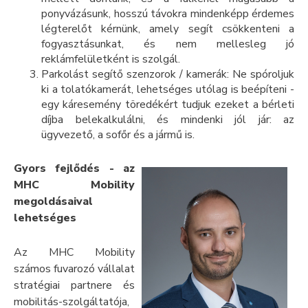
ponyvázásunk, hosszú távokra mindenképp érdemes
légterelőt kérnünk, amely segít csökkenteni a
fogyasztásunkat, és nem mellesleg jó
reklámfelületként is szolgál.
Parkolást segítő szenzorok / kamerák: Ne spóroljuk
ki a tolatókamerát, lehetséges utólag is beépíteni -
egy káresemény töredékért tudjuk ezeket a bérleti
díjba belekalkulálni, és mindenki jól jár: az
ügyvezető, a sofőr és a jármű is.
Gyors fejlődés - az
MHC Mobility
megoldásaival
lehetséges
Az MHC Mobility
számos fuvarozó vállalat
stratégiai partnere és
mobilitás-szolgáltatója,