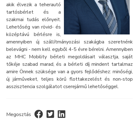
akik élvezik a teherautó
tartósbérlet és a
szakmai tudás előnyeit.
Lehetőség van rövid- és
középtávú bérlésre is,
amennyiben új szállítmányozási szakágba szeretnénk
belevágni - nem kell egyből 4-5 évre bérelni. Amennyiben
az MHC Mobility bérleti megoldásait választja, saját
tőkéje szabad marad, és a bérleti díj mindent tartalmaz
amire Önnek szüksége van a gyors fejlődéshez: minőségi,
új járműveket, teljes körű flottakezelést és non-stop
asszisztencia szolgálatot cserejármű lehetőséggel.
Megosztás