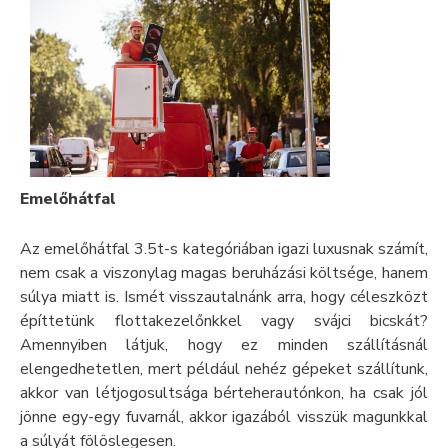
Emelőhátfal
Az emelőhátfal 3.5t-s kategóriában igazi luxusnak számít,
nem csak a viszonylag magas beruházási költsége, hanem
súlya miatt is. Ismét visszautalnánk arra, hogy céleszközt
építtetünk flottakezelőnkkel vagy svájci bicskát?
Amennyiben látjuk, hogy ez minden szállításnál
elengedhetetlen, mert például nehéz gépeket szállítunk,
akkor van létjogosultsága bérteherautónkon, ha csak jól
jönne egy-egy fuvarnál, akkor igazából visszük magunkkal
a súlyát fölöslegesen.