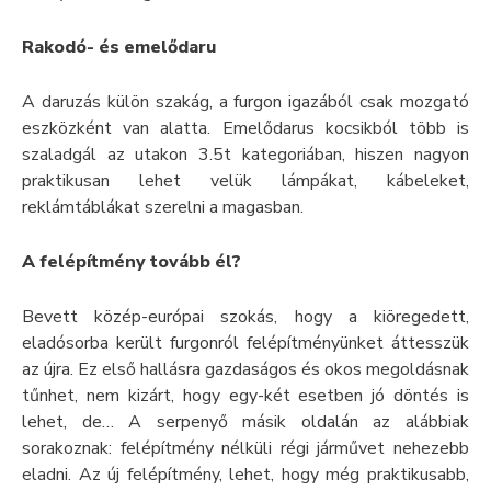
Rakodó- és emelődaru
A daruzás külön szakág, a furgon igazából csak mozgató
eszközként van alatta. Emelődarus kocsikból több is
szaladgál az utakon 3.5t kategoriában, hiszen nagyon
praktikusan lehet velük lámpákat, kábeleket,
reklámtáblákat szerelni a magasban.
A felépítmény tovább él?
Bevett közép-európai szokás, hogy a kiöregedett,
eladósorba került furgonról felépítményünket áttesszük
az újra. Ez első hallásra gazdaságos és okos megoldásnak
tűnhet, nem kizárt, hogy egy-két esetben jó döntés is
lehet, de… A serpenyő másik oldalán az alábbiak
sorakoznak: felépítmény nélküli régi járművet nehezebb
eladni. Az új felépítmény, lehet, hogy még praktikusabb,