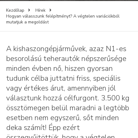
Kezdőlap
Hírek
Hogyan válasszunk felépítményt? A végtelen variációkból
mutatjuk a megoldást
A kishaszongépjárművek, azaz N1-es
besorolású teherautók népszerűsége
minden évben nő, hiszen gyorsan
tudunk célba juttatni friss, speciális
vagy értékes árut, amennyiben jól
választunk hozzá célfurgont. 3.500 kg
össztömegen belül maradni a legtöbb
esetben nem egyszerű, sőt minden
deka számít! Épp ezért
összegyűjtöttük, hogy a végtelen