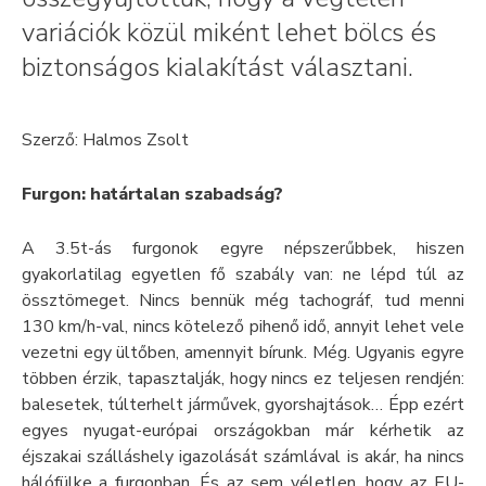
variációk közül miként lehet bölcs és
biztonságos kialakítást választani.
Szerző: Halmos Zsolt
Furgon: határtalan szabadság?
A 3.5t-ás furgonok egyre népszerűbbek, hiszen
gyakorlatilag egyetlen fő szabály van: ne lépd túl az
össztömeget. Nincs bennük még tachográf, tud menni
130 km/h-val, nincs kötelező pihenő idő, annyit lehet vele
vezetni egy ültőben, amennyit bírunk. Még. Ugyanis egyre
többen érzik, tapasztalják, hogy nincs ez teljesen rendjén:
balesetek, túlterhelt járművek, gyorshajtások… Épp ezért
egyes nyugat-európai országokban már kérhetik az
éjszakai szálláshely igazolását számlával is akár, ha nincs
hálófülke a furgonban. És az sem véletlen, hogy az EU-