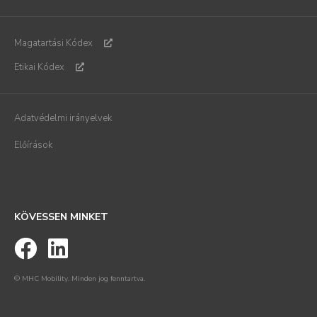
Magatartási Kódex
Etikai Kódex
Adatvédelmi irányelvek
Előírások
KÖVESSEN MINKET
© MHC Mobility. Minden jog fenntartva.