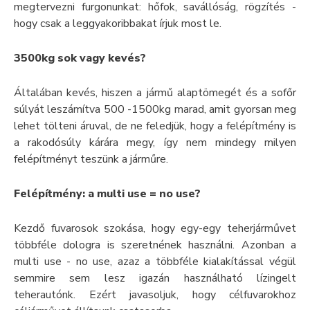
megtervezni furgonunkat: hőfok, savállóság, rögzítés -
hogy csak a leggyakoribbakat írjuk most le.
3500kg sok vagy kevés?
Általában kevés, hiszen a jármű alaptömegét és a sofőr
súlyát leszámítva 500 -1500kg marad, amit gyorsan meg
lehet tölteni áruval, de ne feledjük, hogy a felépítmény is
a rakodósúly kárára megy, így nem mindegy milyen
felépítményt teszünk a járműre.
Felépítmény: a multi use = no use?
Kezdő fuvarosok szokása, hogy egy-egy teherjárművet
többféle dologra is szeretnének használni. Azonban a
multi use - no use, azaz a többféle kialakítással végül
semmire sem lesz igazán használható lízingelt
teherautónk. Ezért javasoljuk, hogy célfuvarokhoz