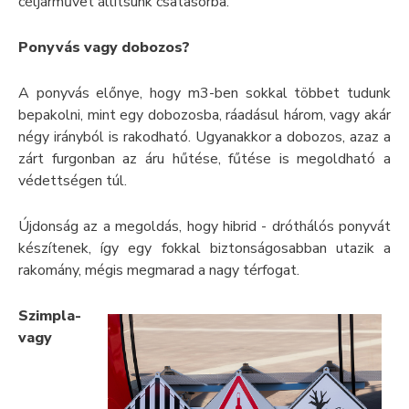
céljárművet állítsunk csatasorba.
Ponyvás vagy dobozos?
A ponyvás előnye, hogy m3-ben sokkal többet tudunk
bepakolni, mint egy dobozosba, ráadásul három, vagy akár
négy irányból is rakodható. Ugyanakkor a dobozos, azaz a
zárt furgonban az áru hűtése, fűtése is megoldható a
védettségen túl.
Újdonság az a megoldás, hogy hibrid - dróthálós ponyvát
készítenek, így egy fokkal biztonságosabban utazik a
rakomány, mégis megmarad a nagy térfogat.
Szimpla-
vagy