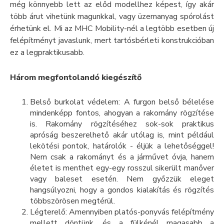
még könnyebb lett az előd modellhez képest, így akár
több árut vihetünk magunkkal, vagy üzemanyag spórolást
érhetünk el. Mi az MHC Mobility-nél a legtöbb esetben új
felépítményt javaslunk, mert tartósbérleti konstrukcióban
ez a legpraktikusabb.
Három megfontolandó kiegészítő
Belső burkolat védelem: A furgon belső bélelése
mindenképp fontos, ahogyan a rakomány rögzítése
is. Rakomány rögzítéséhez sok-sok praktikus
apróság beszerelhető akár utólag is, mint például
lekötési pontok, határolók - éljük a lehetőséggel!
Nem csak a rakományt és a járművet óvja, hanem
életet is menthet egy-egy rosszul sikerült manőver
vagy baleset esetén. Nem győzzük eleget
hangsúlyozni, hogy a gondos kialakítás és rögzítés
többszörösen megtérül.
Légterelő: Amennyiben platós-ponyvás felépítmény
mellett döntünk, és a fülkénél magasabb a