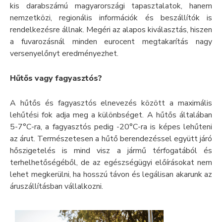
kis darabszámú magyarországi tapasztalatok, hanem
nemzetközi, regionális információk és beszállítók is
rendelkezésre állnak. Megéri az alapos kiválasztás, hiszen
a fuvarozásnál minden eurocent megtakarítás nagy
versenyelőnyt eredményezhet.
Hűtős vagy fagyasztós?
A hűtős és fagyasztós elnevezés között a maximális
lehűtési fok adja meg a különbséget. A hűtős általában
5-7°C-ra, a fagyasztós pedig -20°C-ra is képes lehűteni
az árut. Természetesen a hűtő berendezéssel együtt járó
hőszigetelés is mind visz a jármű térfogatából és
terhelhetőségéből, de az egészségügyi előírásokat nem
lehet megkerülni, ha hosszú távon és legálisan akarunk az
áruszállításban vállalkozni.