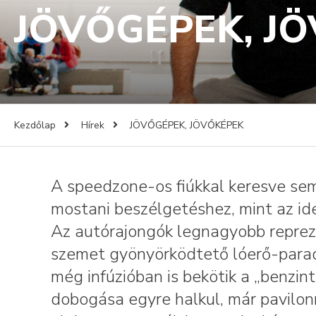
JÖVŐGÉPEK, J
Kezdőlap
Hírek
JÖVŐGÉPEK, JÖVŐKÉPEK
A speedzone-os fiúkkal keresve sem
mostani beszélgetéshez, mint az i
Az autórajongók legnagyobb repreze
szemet gyönyörködtető lóerő-paradi
még infúzióban is bekötik a „benzin
dobogása egyre halkul, már pavilo