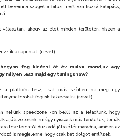
ell beverni a szöget a falba, mert van hozzá kalapács,
mát.
választani, ahogy az élet minden területén, hiszen a
nyozzák a napomat. (nevet)
, hogyan fog kinézni öt év múlva mondjuk egy
agy milyen lesz majd egy tuningshow?
az a platform lesz, csak más színben, mi meg egy
llanymotorokat fogunk tekercselni. (nevet)
kán nekünk speedzone -on belül az a feladtunk, hogy
ik a játszóterünk, mi úgy nyissunk más területek, témák
, tesztoszterontól duzzadó játszótér maradna, amiben az
dozó is megjelenne, hogy csak két dolgot említsek.