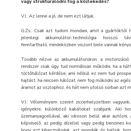
vagy struktúrálódni fog a közlekedés?
V.I.: Az lenne a jó, de nem ezt látjuk.
G.Zs.: Csak azt tudom mondani, amit a gyártóktól 
jelenlegi akkumulátor-technológia hosszú 
fenntartható, mindeközben viszont bele vannak kénys
Tovább nézve az akkumulátorokon: a motorizáció 
rendszer csak úgy tud normálisan működni, ha a hátt
töltőhálózat kérdése, ami nélkül ez nem tud prosper
hajtást, ha nincsen hálózat, nem fog működni az egész
áramot az oszlophoz, és hát nem utolsó sorban azt me
V.I.: Véleményem szerint ziccerhelyzetben vagyunk
igényekre, különböző kabátokat szabjunk. Aki ho
üzemanyagcellával, aki városon belül akar autózni, 
képviselő, az pedig dízellel vagy pedig benzines k
hogy ezt kihasználnánk, azt mondják és halljuk, ho