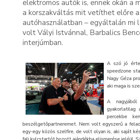
elektromos autók is, ennek okán a mú
a korszakváltás mit vetíthet előre
autóhasználatban – egyáltalán mi les
volt Vályi Istvánnal, Barbalics Ben
interjúmban.
A szó jó ért
speedzone stan
Nagy Géza prof
aki maga is sz
A nagyjából
gyakorlatilag
percekbe ke
beszélgetőpartneremet. Nem volt egyszerű a felada
egy-egy közös szelfire, de volt olyan is, aki saját
fali kulcstartót hozott ajándékba elismerése jeléül. S