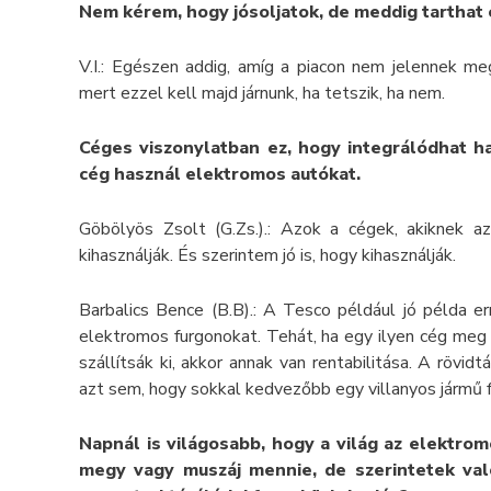
Nem kérem, hogy jósoljatok, de meddig tarthat 
V.I.: Egészen addig, amíg a piacon nem jelennek me
mert ezzel kell majd járnunk, ha tetszik, ha nem.
Céges viszonylatban ez, hogy integrálódhat ha
cég használ elektromos autókat.
Göbölyös Zsolt (G.Zs.).: Azok a cégek, akiknek 
kihasználják. És szerintem jó is, hogy kihasználják.
Barbalics Bence (B.B).: A Tesco például jó példa e
elektromos furgonokat. Tehát, ha egy ilyen cég meg 
szállítsák ki, akkor annak van rentabilitása. A rövid
azt sem, hogy sokkal kedvezőbb egy villanyos jármű
Napnál is világosabb, hogy a világ az elektrom
megy vagy muszáj mennie, de szerintetek val