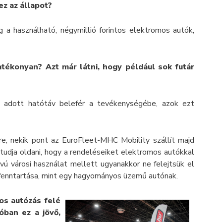
ez az állapot?
g a használható, négymillió forintos elektromos autók,
tékonyan? Azt már látni, hogy például sok futár
az adott hatótáv belefér a tevékenységébe, azok ezt
rre, nekik pont az EuroFleet-MHC Mobility szállít majd
tudja oldani, hogy a rendeléseiket elektromos autókkal
távú városi használat mellett ugyanakkor ne felejtsük el
 fenntartása, mint egy hagyományos üzemű autónak.
os autózás felé
óban ez a jövő,