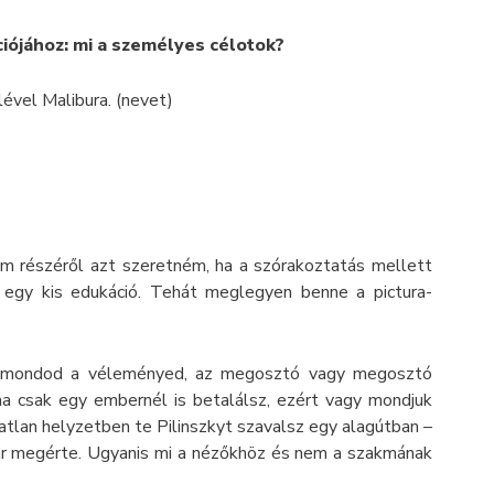
ciójához: mi a személyes célotok?
 lével Malibura. (nevet)
gam részéről azt szeretném, ha a szórakoztatás mellett
, egy kis edukáció. Tehát meglegyen benne a pictura-
y elmondod a véleményed, az megosztó vagy megosztó
ha csak egy embernél is betalálsz, ezért vagy mondjuk
ratlan helyzetben te Pilinszkyt szavalsz egy alagútban –
ár megérte. Ugyanis mi a nézőkhöz és nem a szakmának