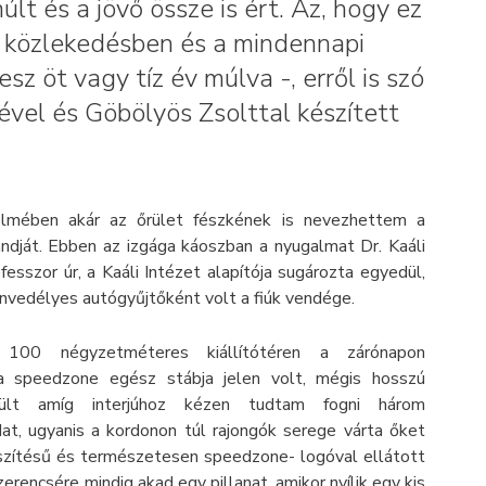
lt és a jövő össze is ért. Az, hogy ez
 a közlekedésben és a mindennapi
z öt vagy tíz év múlva -, erről is szó
cével és Göbölyös Zsolttal készített
elmében akár az őrület fészkének is nevezhettem a
dját. Ebben az izgága káoszban a nyugalmat Dr. Kaáli
esszor úr, a Kaáli Intézet alapítója sugározta egyedül,
envedélyes autógyűjtőként volt a fiúk vendége.
 100 négyzetméteres kiállítótéren a zárónapon
 a speedzone egész stábja jelen volt, mégis hosszú
rült amíg interjúhoz kézen tudtam fogni három
t, ugyanis a kordonon túl rajongók serege várta őket
 készítésű és természetesen speedzone- logóval ellátott
zerencsére mindig akad egy pillanat, amikor nyílik egy kis