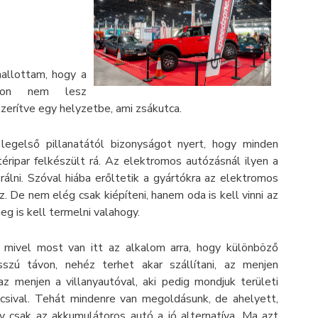
hallottam, hogy a
távon nem lesz
zerítve egy helyzetbe, ami zsákutca.
legelső pillanatától bizonyságot nyert, hogy minden
éripar felkészült rá. Az elektromos autózásnál ilyen a
álni. Szóval hiába erőltetik a gyártókra az elektromos
. De nem elég csak kiépíteni, hanem oda is kell vinni az
g is kell termelni valahogy.
, mivel most van itt az alkalom arra, hogy különböző
sszú távon, nehéz terhet akar szállítani, az menjen
az menjen a villanyautóval, aki pedig mondjuk területi
ocsival. Tehát mindenre van megoldásunk, de ahelyett,
gy csak az akkumulátoros autó a jó alternatíva. Ma azt