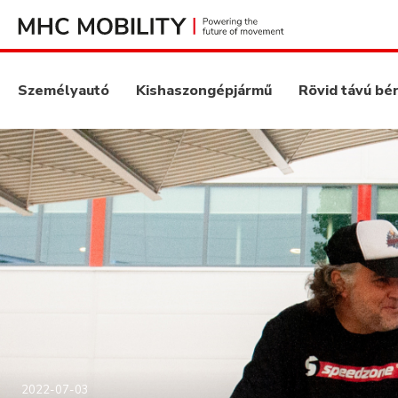
Személyautó
Kishaszongépjármű
Rövid távú bé
2022-07-03