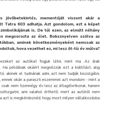
s jövőbetekintés, mementóját viszont akár a
ált Tatra 603 adhatja. Azt gondolom, ezt a képet
zimbolikájának is. De túl ezen, az elmúlt néhány
en megsorozta az élet. Boksznyelven szólva az
rtókban, aminek következményeként nemcsak az
ondoltok, hova vezethet ez, mi lesz öt-tíz év múlva?
nezeket az autókat fogjuk látni, mint ma. Az árak
 Ha példának okáért megnézzük ezt a kiállítást, alig
ló, akinek el tudnának adni, azt nem tudják kiszolgálni,
tó, ennek okán a paraszti eszemmel azt mondom - mint a
, csak nem tizennégy év lesz az átlagéletkoruk, hanem
pofozgatni, ami valahol érthető, mert az autóról nem
 ha azt is megkérdeznéd, hogy most milyen vállalkozásba