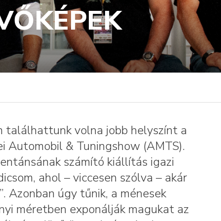
ÖVŐKÉPEK
 találhattunk volna jobb helyszínt a
dei Automobil & Tuningshow (AMTS).
ntánsának számító kiállítás igazi
csom, ahol – viccesen szólva – akár
t”. Azonban úgy tűnik, a ménesek
nnyi méretben exponálják magukat az