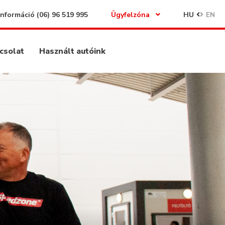
Információ
(06) 96 519 995
Ügyfelzóna
HU
EN
csolat
Használt autóink