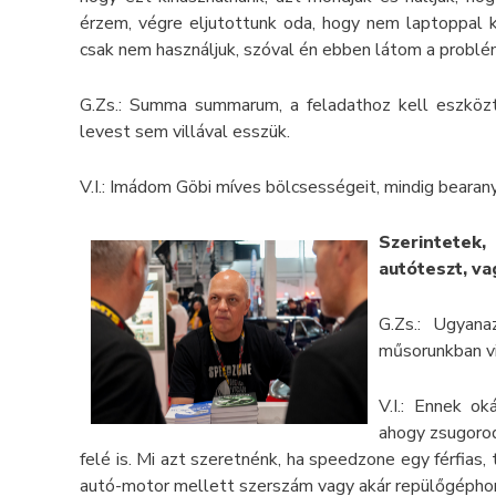
érzem, végre eljutottunk oda, hogy nem laptoppal k
csak nem használjuk, szóval én ebben látom a problé
G.Zs.: Summa summarum, a feladathoz kell eszközt 
levest sem villával esszük.
V.I.: Imádom Göbi míves bölcsességeit, mindig beara
Szerintetek
autóteszt, v
G.Zs.: Ugyan
műsorunkban vi
V.I.: Ennek o
ahogy zsugorod
felé is. Mi azt szeretnénk, ha speedzone egy férfias
autó-motor mellett szerszám vagy akár repülőgéphor