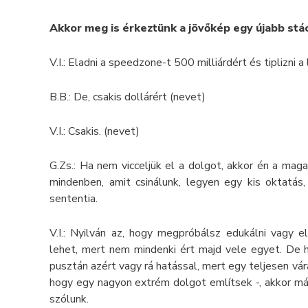
Akkor meg is érkeztünk a jövőkép egy újabb stá
V.I.: Eladni a speedzone-t 500 milliárdért és tiplizni a
B.B.: De, csakis dollárért (nevet)
V.I.: Csakis. (nevet)
G.Zs.: Ha nem vicceljük el a dolgot, akkor én a ma
mindenben, amit csinálunk, legyen egy kis oktatás
sententia.
V.I.: Nyilván az, hogy megpróbálsz edukálni vag
lehet, mert nem mindenki ért majd vele egyet. De 
pusztán azért vagy rá hatással, mert egy teljesen vá
hogy egy nagyon extrém dolgot említsek -, akkor m
szólunk.