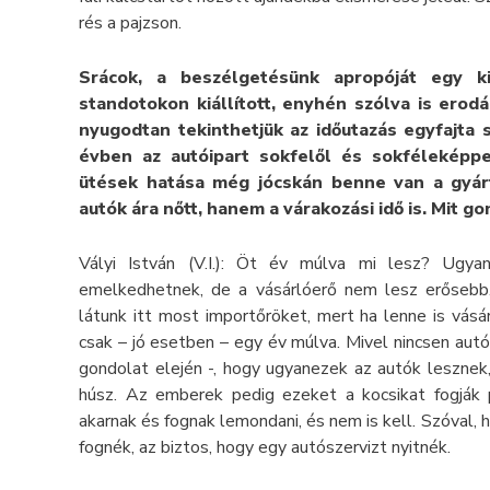
rés a pajzson.
Srácok, a beszélgetésünk apropóját egy ki
standotokon kiállított, enyhén szólva is erod
nyugodtan tekinthetjük az időutazás egyfajta s
évben az autóipart sokfelől és sokféleképp
ütések hatása még jócskán benne van a gyá
autók ára nőtt, hanem a várakozási idő is. Mit g
Vályi István (V.I.): Öt év múlva mi lesz? Ugya
emelkedhetnek, de a vásárlóerő nem lesz erősebb.
látunk itt most importőröket, mert ha lenne is vásár
csak – jó esetben – egy év múlva. Mivel nincsen au
gondolat elején -, hogy ugyanezek az autók lesznek
húsz. Az emberek pedig ezeket a kocsikat fogják 
akarnak és fognak lemondani, és nem is kell. Szóval,
fognék, az biztos, hogy egy autószervizt nyitnék.